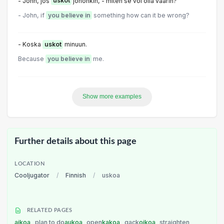
- John, jos
uskot
johonkin, - miten se voi olla väärin?
- John, if
you believe in
something how can it be wrong?
- Koska
uskot
minuun.
Because
you believe in
me.
Show more examples
Further details about this page
LOCATION
Cooljugator
/
Finnish
/
uskoa
RELATED PAGES
aikoa
plan to do
aukoa
open
kakoa
gack
oikoa
straighten