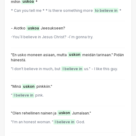
mihin
uskoa
*
* Can you tell me * * ls there something more
to believe in
*
- Aiotko
uskoa
Jeesukseen?
-You`ll believe in Jesus Christ? -l`m gonna try.
"En usko moneen asiaan, mutta
uskon
meidän tarinaan." Pidän
hänestä.
"I don't believe in much, but
I believe in
us." - I like this guy.
"Minä
uskon
pinkkiin."
"
I believe in
pink.
"Olen rehellinen nainen ja
uskon
Jumalaan."
"I'm an honest woman. "
I believe in
God.