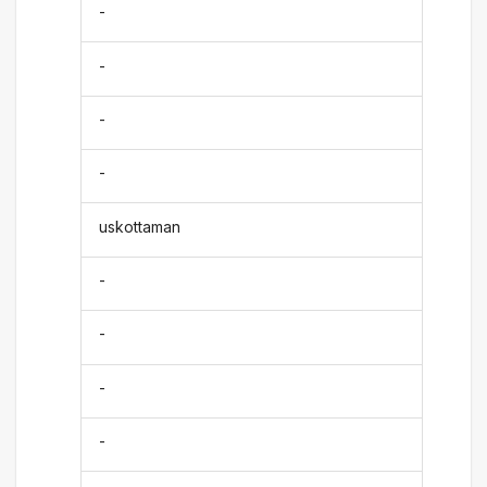
-
-
-
-
uskottaman
-
-
-
-