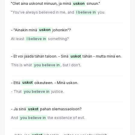
"Olet aina uskonut minuun, ja minä
uskon
sinuun."
"You've always believed in me, and
I believe in
you.
- "Ainakin minä
uskon
johonkin"?
At least
I believe in
something?
- Et voi jäädä tähän taloon. - Sinä
uskot
tähän - mutta minä en.
This is what
you believe in
, but I don't.
- Että
uskot
oikeuteen. - Minä uskon.
- That
you believe in
justice.
- Ja sinä
uskot
pahan olemassaoloon?
And
you believe in
the existence of evil.