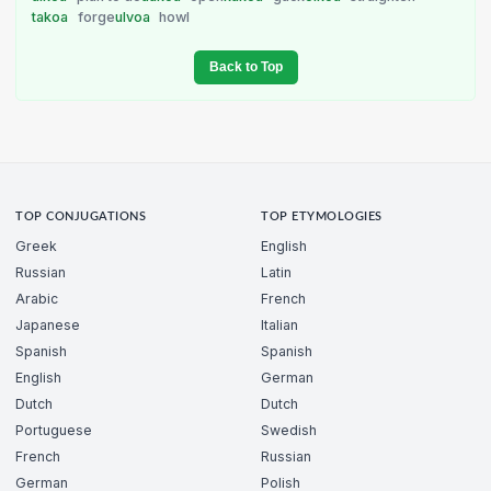
takoa
forge
ulvoa
howl
Back to Top
TOP CONJUGATIONS
TOP ETYMOLOGIES
Greek
English
Russian
Latin
Arabic
French
Japanese
Italian
Spanish
Spanish
English
German
Dutch
Dutch
Portuguese
Swedish
French
Russian
German
Polish