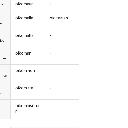
oikomaan
-
tive
oikomalla
oiottaman
ive
oikomatta
-
ive
oikoman
-
tive
oikominen
-
tive
oikomista
-
ive
oikomaisillaa
-
n