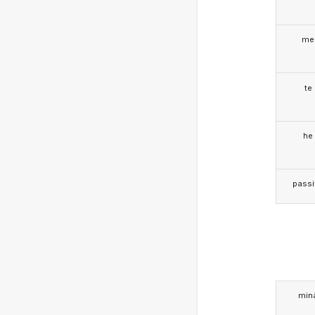
me
te
he
passi
min