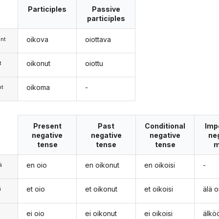
Participles
Passive
participles
oikova
oiottava
nt
oikonut
oiottu
t
oikoma
-
nt
Present
Past
Conditional
Imp
negative
negative
negative
ne
tense
tense
tense
m
en oio
en oikonut
en oikoisi
-
ä
et oio
et oikonut
et oikoisi
älä o
ä
ei oio
ei oikonut
ei oikoisi
älkö
n