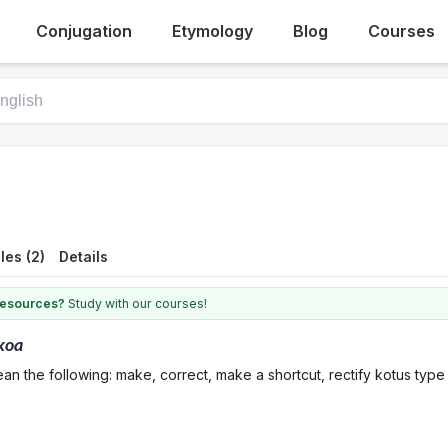
Conjugation
Etymology
Blog
Courses
es (2)
Details
 resources?
Study with our courses!
koa
an the following: make, correct, make a shortcut, rectify kotus type