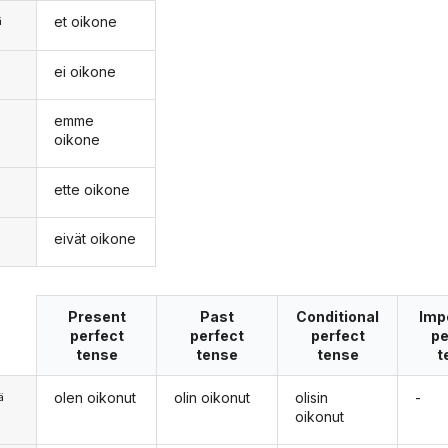
et oikone
ä
ei oikone
n
emme
oikone
ette oikone
eivät oikone
Present
Past
Conditional
Imp
perfect
perfect
perfect
pe
tense
tense
tense
t
olen oikonut
olin oikonut
olisin
-
ä
oikonut