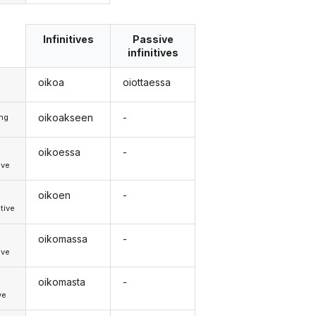
Infinitives
Passive
infinitives
oikoa
oiottaessa
oikoakseen
-
ong
oikoessa
-
d
ive
oikoen
-
d
tive
oikomassa
-
d
ive
oikomasta
-
ve