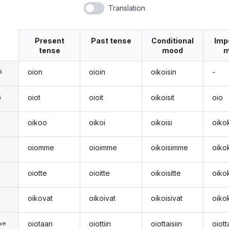
Translation
Present
Past tense
Conditional
Imp
tense
mood
m
oion
oioin
oikoisin
-
ä
oiot
oioit
oikoisit
oio
ä
oikoo
oikoi
oikoisi
oiko
n
oiomme
oioimme
oikoisimme
oik
oiotte
oioitte
oikoisitte
oiko
oikovat
oikoivat
oikoisivat
oiko
oiotaan
oiottiin
oiottaisiin
oiot
ve