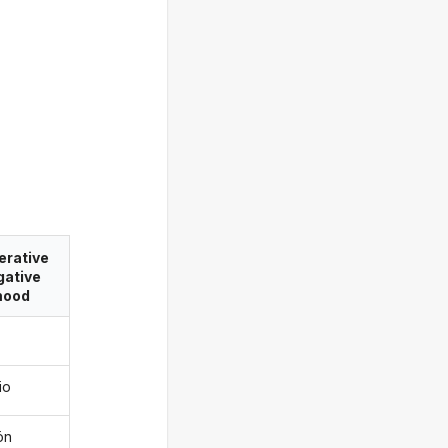
erative
gative
ood
io
ön