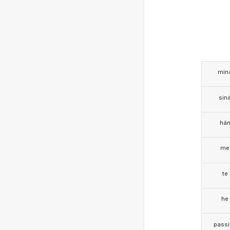
min
sin
hä
me
te
he
passi