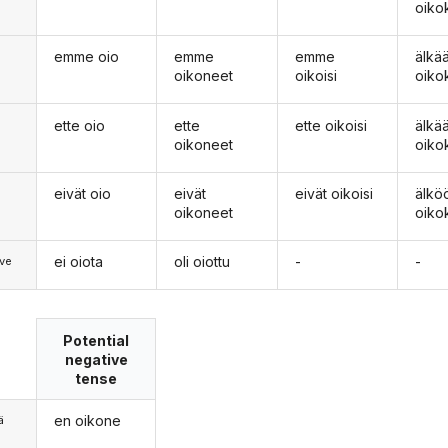
oiko
emme oio
emme
emme
älk
oikoneet
oikoisi
oiko
ette oio
ette
ette oikoisi
älkä
oikoneet
oiko
eivät oio
eivät
eivät oikoisi
älkö
oikoneet
oiko
ei oiota
oli oiottu
-
-
ve
Potential
negative
tense
en oikone
ä