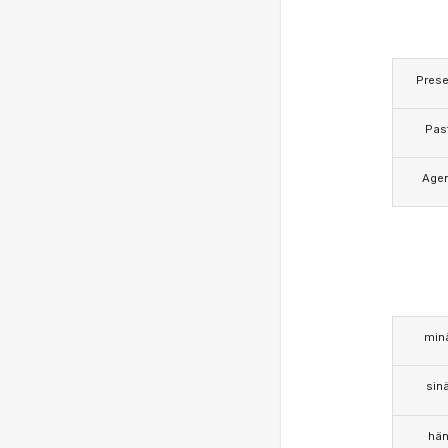
Prese
Pas
Age
min
sin
hä