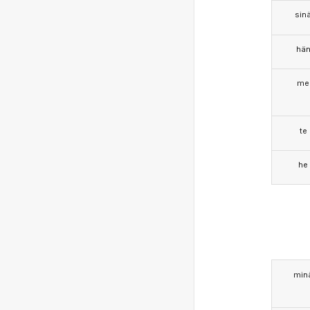
sin
hä
me
te
he
min