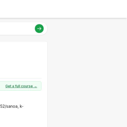
Get a full course →
 52/sanoa, k-