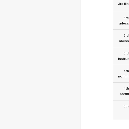
3rd illa
3rd
adess
3rd
abess
3rd
instruc
4th
nomina
4th
partit
5th