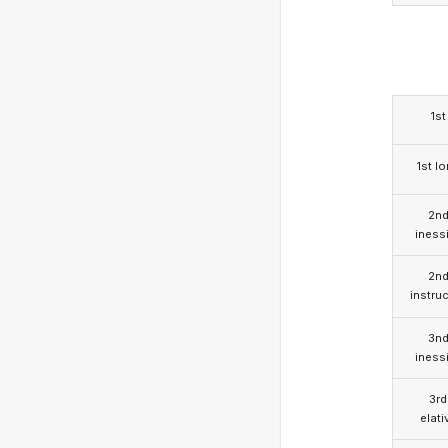
1st
1st l
2n
iness
2n
instruc
3n
iness
3rd
elati