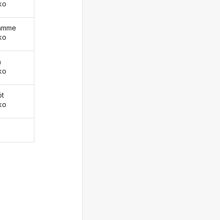
ko
äämme
ko
ä
ko
öt
ko