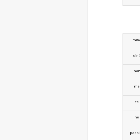
min
sin
hä
me
te
he
passi