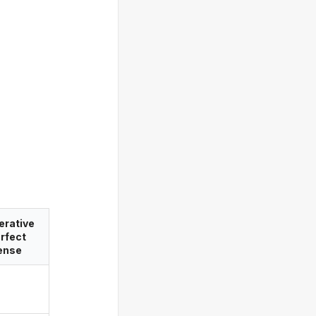
erative
rfect
ense