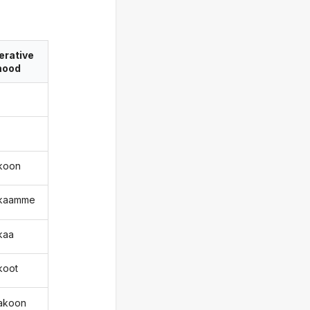
erative
ood
koon
okaamme
kaa
koot
takoon