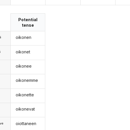
Potential
tense
oikonen
ä
oikonet
ä
oikonee
n
oikonemme
oikonette
oikonevat
oiottaneen
ve