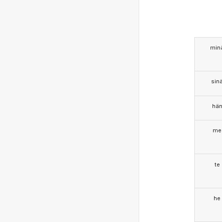
min
sin
hä
me
te
he