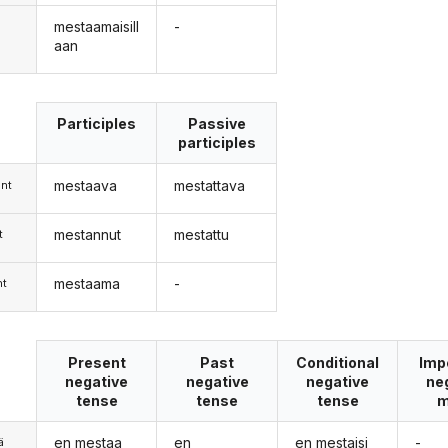
mestaamaisill
-
aan
Participles
Passive
participles
mestaava
mestattava
nt
mestannut
mestattu
t
mestaama
-
nt
Present
Past
Conditional
Imp
negative
negative
negative
ne
tense
tense
tense
m
en mestaa
en
en mestaisi
-
ä