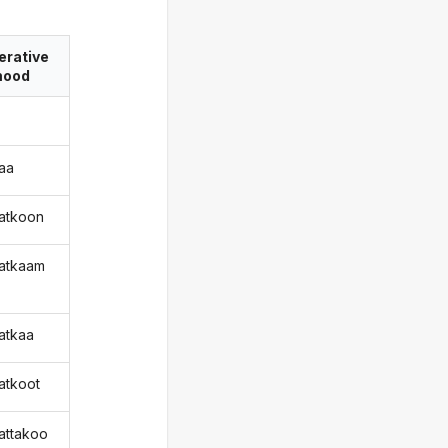
erative
ood
aa
atkoon
atkaam
atkaa
atkoot
attakoo