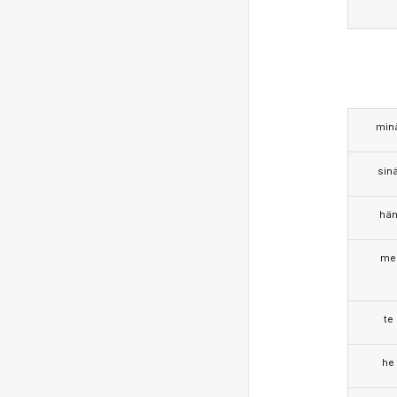
min
sin
hä
me
te
he