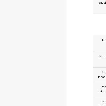
passi
1st
1st l
2n
iness
2n
instruc
3n
iness