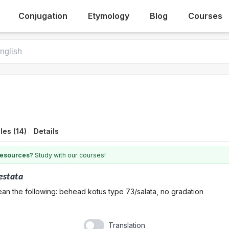
Conjugation
Etymology
Blog
Courses
es (14)
Details
 resources?
Study with our courses!
estata
an the following: behead kotus type 73/salata, no gradation
Translation