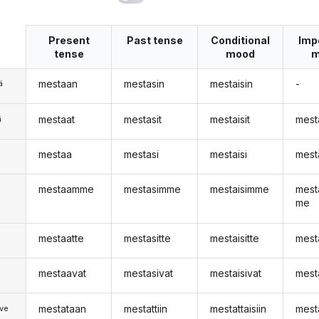
Present
Past tense
Conditional
Imp
tense
mood
m
mestaan
mestasin
mestaisin
-
ä
mestaat
mestasit
mestaisit
mest
ä
mestaa
mestasi
mestaisi
mest
n
mestaamme
mestasimme
mestaisimme
mest
me
mestaatte
mestasitte
mestaisitte
mest
mestaavat
mestasivat
mestaisivat
mest
mestataan
mestattiin
mestattaisiin
mest
ve