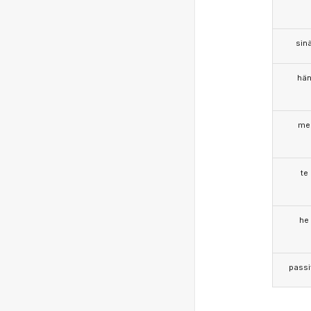
sin
hä
me
te
he
passi