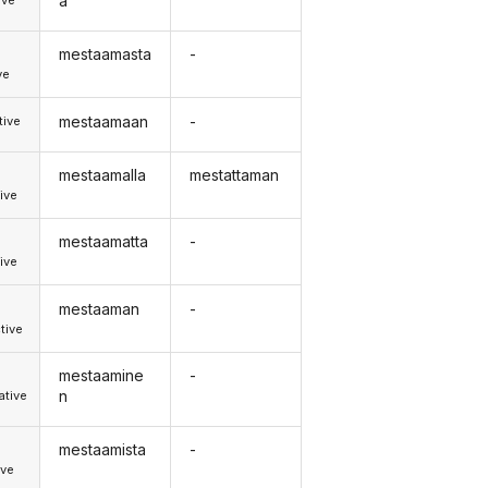
a
mestaamasta
-
ve
mestaamaan
-
tive
mestaamalla
mestattaman
ive
mestaamatta
-
ive
mestaaman
-
tive
mestaamine
-
n
tive
mestaamista
-
ive