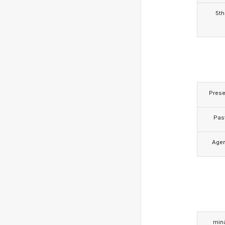
5th
Prese
Pas
Age
min