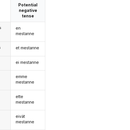
Potential
negative
tense
en
ä
mestanne
et mestanne
ä
ei mestanne
n
emme
mestanne
ette
mestanne
eivät
mestanne