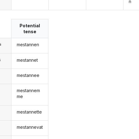
n
Potential
tense
mestannen
ä
mestannet
ä
mestannee
n
mestannem
me
mestannette
mestannevat