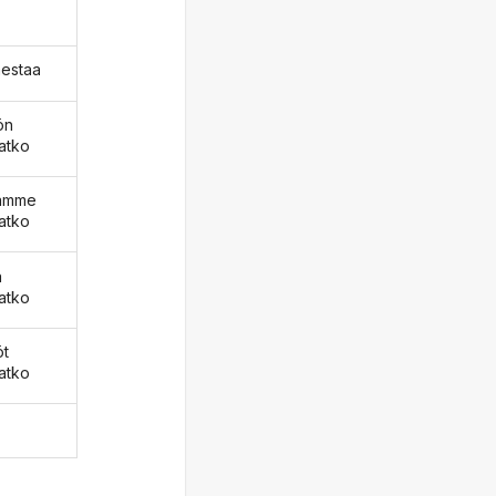
mestaa
ön
atko
äämme
atko
ä
atko
öt
atko