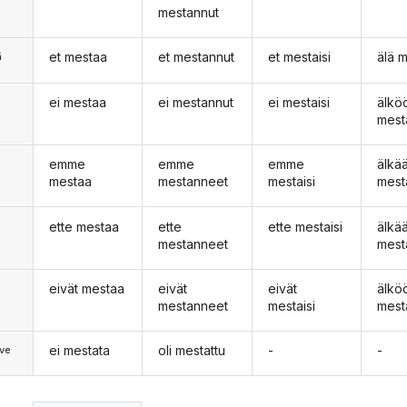
mestannut
et mestaa
et mestannut
et mestaisi
älä 
ä
ei mestaa
ei mestannut
ei mestaisi
älkö
n
mest
emme
emme
emme
älk
mestaa
mestanneet
mestaisi
mest
ette mestaa
ette
ette mestaisi
älkä
mestanneet
mest
eivät mestaa
eivät
eivät
älkö
mestanneet
mestaisi
mest
ei mestata
oli mestattu
-
-
ve