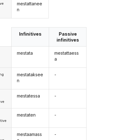
mestattanee
ve
n
Infinitives
Passive
infinitives
mestata
mestattaess
a
mestataksee
-
ong
n
mestatessa
-
d
ive
mestaten
-
d
tive
mestaamass
-
d
ive