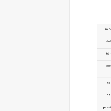
min
sin
hä
me
te
he
passi