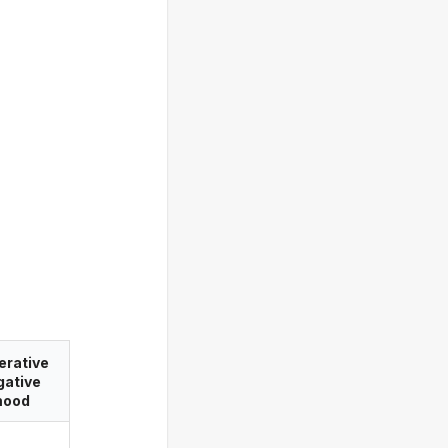
erative
gative
ood