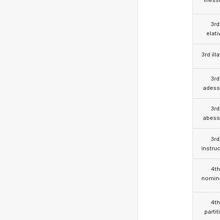
3rd
elati
3rd illa
3rd
adess
3rd
abess
3rd
instruc
4th
nomina
4th
partit