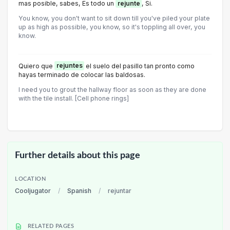
mas posible, sabes, Es todo un
rejunte
, Si.
You know, you don't want to sit down till you've piled your plate
up as high as possible, you know, so it's toppling all over, you
know.
Quiero que
rejuntes
el suelo del pasillo tan pronto como
hayas terminado de colocar las baldosas.
I need you to grout the hallway floor as soon as they are done
with the tile install. [Cell phone rings]
Further details about this page
LOCATION
Cooljugator
/
Spanish
/
rejuntar
RELATED PAGES