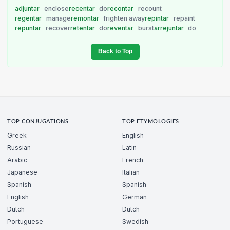
adjuntar
enclose
recentar
do
recontar
recount
regentar
manage
remontar
frighten away
repintar
repaint
repuntar
recover
retentar
do
reventar
burst
arrejuntar
do
Back to Top
TOP CONJUGATIONS
TOP ETYMOLOGIES
Greek
English
Russian
Latin
Arabic
French
Japanese
Italian
Spanish
Spanish
English
German
Dutch
Dutch
Portuguese
Swedish