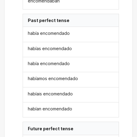
encomendaban
Past perfect tense
había encomendado
habías encomendado
había encomendado
habíamos encomendado
habíais encomendado
habían encomendado
Future perfect tense