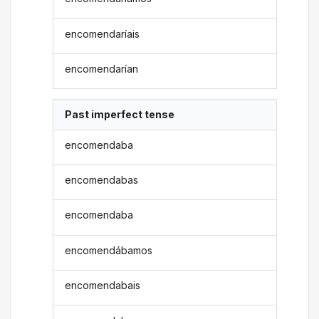
encomendaríais
encomendarían
Past imperfect tense
encomendaba
encomendabas
encomendaba
encomendábamos
encomendabais