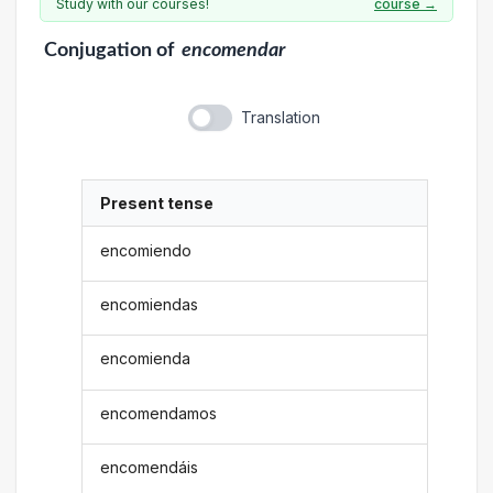
Study with our courses!
course →
Conjugation
of
encomendar
Translation
Present tense
encomiendo
encomiendas
encomienda
encomendamos
encomendáis