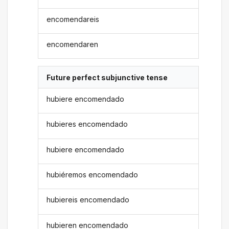
encomendareis
encomendaren
Future perfect subjunctive tense
hubiere encomendado
hubieres encomendado
hubiere encomendado
hubiéremos encomendado
hubiereis encomendado
hubieren encomendado