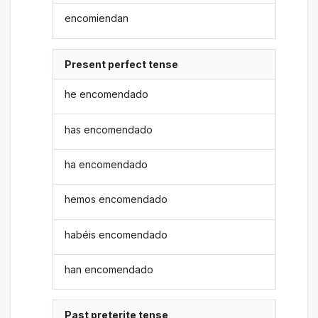
encomiendan
Present perfect tense
he encomendado
has encomendado
ha encomendado
hemos encomendado
habéis encomendado
han encomendado
Past preterite tense