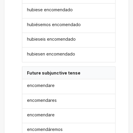
hubiese encomendado
hubiésemos encomendado
hubieseis encomendado
hubiesen encomendado
Future subjunctive tense
encomendare
encomendares
encomendare
encomendáremos