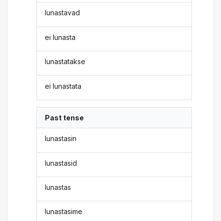
lunastavad
ei lunasta
lunastatakse
ei lunastata
Past tense
lunastasin
lunastasid
lunastas
lunastasime