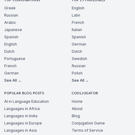
TOP CONJUGATIONS
TOP ETYMOLOGIES
Greek
English
Russian
Latin
Arabic
French
Japanese
Italian
Spanish
Spanish
English
German
Dutch
Dutch
Portuguese
Swedish
French
Russian
German
Polish
See All →
See All →
POPULAR BLOG POSTS
COOLJUGATOR
AI in Language Education
Home
Languages in Africa
About
Languages in India
Blog
Languages in Europe
Conjugation Game
Languages in Asia
Terms of Service