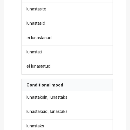
lunastasite
lunastasid
ei lunastanud
lunastati
ei lunastatud
Conditional mood
lunastaksin, lunastaks
lunastaksid, lunastaks
lunastaks