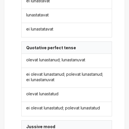
ei lunastavat
lunastatavat
ei lunastatavat
Quotative perfect tense
olevat lunastanud; lunastanuvat
ei olevat lunastanud; polevat lunastanud;
ei lunastanuvat
olevat lunastatud
ei olevat lunastatud; polevat lunastatud
Jussive mood