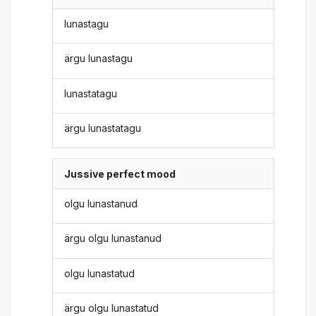
lunastagu
ärgu lunastagu
lunastatagu
ärgu lunastatagu
Jussive perfect mood
olgu lunastanud
ärgu olgu lunastanud
olgu lunastatud
ärgu olgu lunastatud