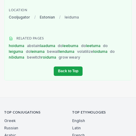
LOCATION
Cooljugator
/
Estonian
/
leiduma
RELATED PAGES
hoiduma
abstain
laaduma
do
leebuma
do
leetuma
do
leiguma
do
leinama
bewail
lenduma
volatilize
loiduma
do
nõiduma
bewitch
roiduma
grow weary
Back to Top
TOP CONJUGATIONS
TOP ETYMOLOGIES
Greek
English
Russian
Latin
Arabic
French