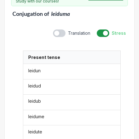
Study with our courses!
Conjugation
of
leiduma
Translation
Stress
Present tense
leidun
leidud
leidub
leidume
leidute