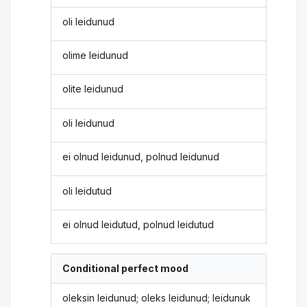
oli leidunud
olime leidunud
olite leidunud
oli leidunud
ei olnud leidunud, polnud leidunud
oli leidutud
ei olnud leidutud, polnud leidutud
Conditional perfect mood
oleksin leidunud; oleks leidunud; leidunuk