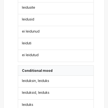
leidusite
leidusid
ei leidunud
leiduti
ei leidutud
Conditional mood
leiduksin, leiduks
leiduksid, leiduks
leiduks