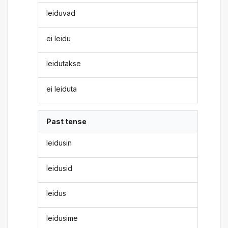
leiduvad
ei leidu
leidutakse
ei leiduta
Past tense
leidusin
leidusid
leidus
leidusime