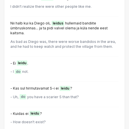
I didn't realize there were other people like me.
Nii halb kui ka Diego oli,
leidus
hullemaid bandiite
ümbruskonnas... ja ta pidi valvel olema ja küla nende eest
kaitsma.
As bad as Diego was, there were worse bandidos in the area,
and he had to keep watch and protect the village from them.
- Ei
leidu
.
- I
do
not.
- Kas sul hirmutavamat S-i ei
leidu
?
- Uh,
do
you have a scarier S than that?
- Kuidas ei
leidu
?
- How doesn't exist?