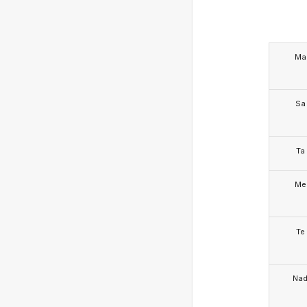
Ma
Sa
Ta
Me
Te
Na