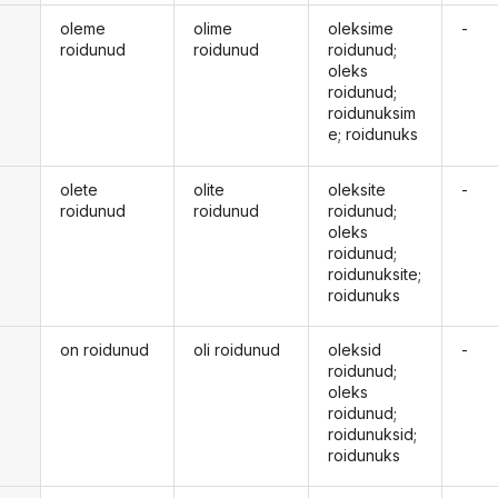
oleme
olime
oleksime
-
roidunud
roidunud
roidunud;
oleks
roidunud;
roidunuksim
e; roidunuks
olete
olite
oleksite
-
roidunud
roidunud
roidunud;
oleks
roidunud;
roidunuksite;
roidunuks
on roidunud
oli roidunud
oleksid
-
d
roidunud;
oleks
roidunud;
roidunuksid;
roidunuks