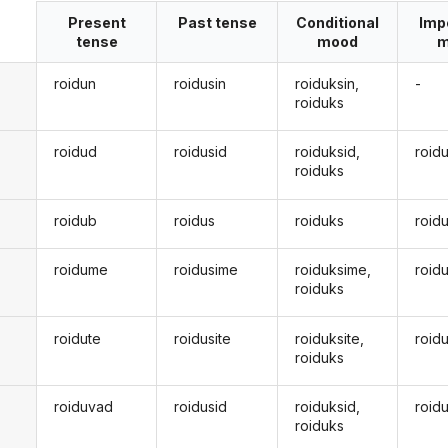
Present
Past tense
Conditional
Imp
tense
mood
m
roidun
roidusin
roiduksin,
-
roiduks
roidud
roidusid
roiduksid,
roid
roiduks
roidub
roidus
roiduks
roid
roidume
roidusime
roiduksime,
roid
roiduks
roidute
roidusite
roiduksite,
roid
roiduks
roiduvad
roidusid
roiduksid,
roid
d
roiduks