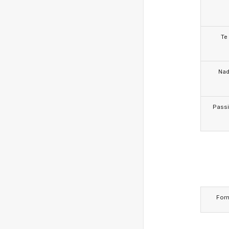
Te
Na
Pass
For