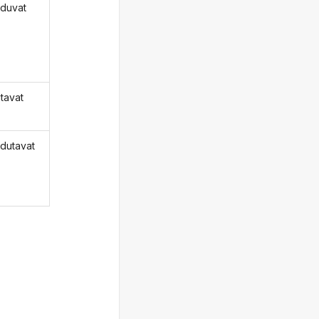
iduvat
utavat
idutavat