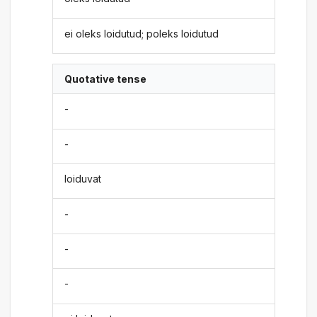
ei oleks loidutud; poleks loidutud
Quotative tense
-
-
loiduvat
-
-
-