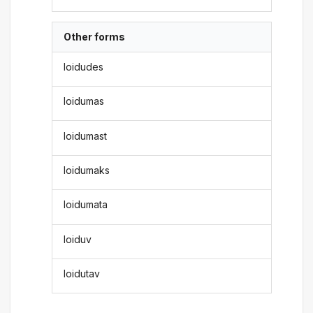
Other forms
loidudes
loidumas
loidumast
loidumaks
loidumata
loiduv
loidutav