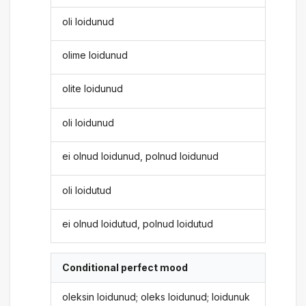
oli loidunud
olime loidunud
olite loidunud
oli loidunud
ei olnud loidunud, polnud loidunud
oli loidutud
ei olnud loidutud, polnud loidutud
Conditional perfect mood
oleksin loidunud; oleks loidunud; loidunuk