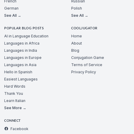
French
Russian
German
Polish
See All →
See All →
POPULAR BLOG POSTS
COOLJUGATOR
AI in Language Education
Home
Languages in Africa
About
Languages in India
Blog
Languages in Europe
Conjugation Game
Languages in Asia
Terms of Service
Hello in Spanish
Privacy Policy
Easiest Languages
Hard Words
Thank You
Learn Italian
See More →
CONNECT
Facebook