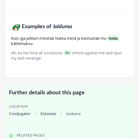
Examples of
loiduma
Kuis iga juhtum mõistab hukka mind ja kannustab mu
loidu
kättemaksu.
Ah-ha ha! How all occasions
do
inform against me and spur
my dull revenge.
Further details about this page
LOCATION
Cooljugator
/
Estonian
/
loiduma
RELATED PAGES