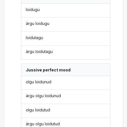
loidugu
ärgu loidugu
loidutagu
ärgu loidutagu
Jussive perfect mood
olgu loidunud
ärgu olgu loidunud
olgu loidutud
ärgu olgu loidutud