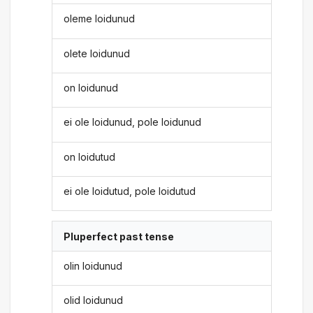
oleme loidunud
olete loidunud
on loidunud
ei ole loidunud, pole loidunud
on loidutud
ei ole loidutud, pole loidutud
Pluperfect past tense
olin loidunud
olid loidunud