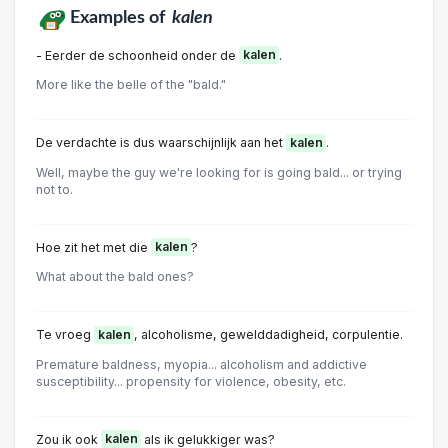
Examples of
kalen
- Eerder de schoonheid onder de
kalen
.
More like the belle of the "bald."
De verdachte is dus waarschijnlijk aan het
kalen
.
Well, maybe the guy we're looking for is going bald... or trying
not to.
Hoe zit het met die
kalen
?
What about the bald ones?
Te vroeg
kalen
, alcoholisme, gewelddadigheid, corpulentie.
Premature baldness, myopia... alcoholism and addictive
susceptibility... propensity for violence, obesity, etc.
Zou ik ook
kalen
als ik gelukkiger was?