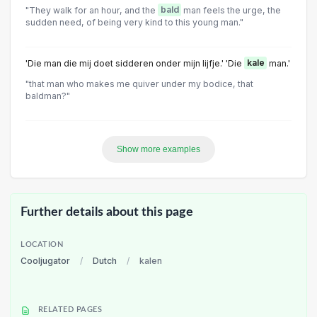
"They walk for an hour, and the
bald
man feels the urge, the
sudden need, of being very kind to this young man."
'Die man die mij doet sidderen onder mijn lijfje.' 'Die
kale
man.'
"that man who makes me quiver under my bodice, that
baldman?"
Show more examples
Further details about this page
LOCATION
Cooljugator
/
Dutch
/
kalen
RELATED PAGES