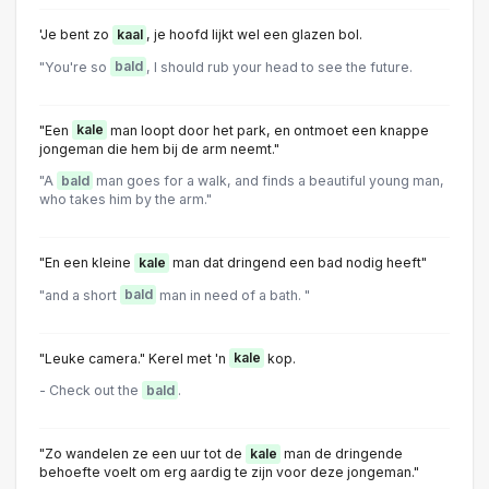
'Je bent zo
kaal
, je hoofd lijkt wel een glazen bol.
"You're so
bald
, I should rub your head to see the future.
"Een
kale
man loopt door het park, en ontmoet een knappe
jongeman die hem bij de arm neemt."
"A
bald
man goes for a walk, and finds a beautiful young man,
who takes him by the arm."
"En een kleine
kale
man dat dringend een bad nodig heeft"
"and a short
bald
man in need of a bath. "
"Leuke camera." Kerel met 'n
kale
kop.
- Check out the
bald
.
"Zo wandelen ze een uur tot de
kale
man de dringende
behoefte voelt om erg aardig te zijn voor deze jongeman."