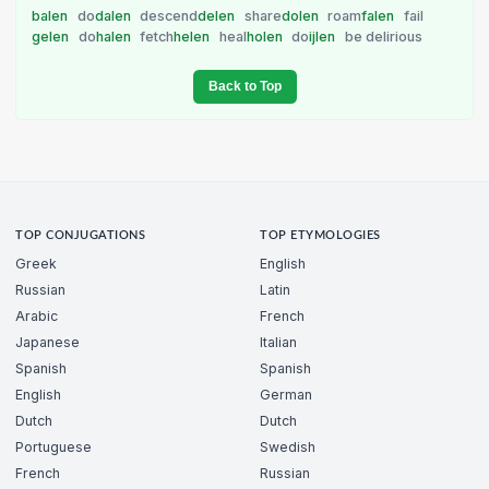
balen
do
dalen
descend
delen
share
dolen
roam
falen
fail
gelen
do
halen
fetch
helen
heal
holen
do
ijlen
be delirious
Back to Top
TOP CONJUGATIONS
TOP ETYMOLOGIES
Greek
English
Russian
Latin
Arabic
French
Japanese
Italian
Spanish
Spanish
English
German
Dutch
Dutch
Portuguese
Swedish
French
Russian