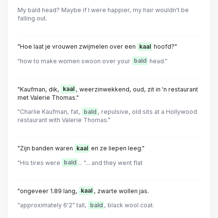
My bald head? Maybe if I were happier, my hair wouldn't be
falling out.
"Hoe laat je vrouwen zwijmelen over een
kaal
hoofd?"
"how to make women swoon over your
bald
head."
"Kaufman, dik,
kaal
, weerzinwekkend, oud, zit in 'n restaurant
met Valerie Thomas."
"Charlie Kaufman, fat,
bald
, repulsive, old sits at a Hollywood
restaurant with Valerie Thomas."
"Zijn banden waren
kaal
en ze liepen leeg."
"His tires were
bald
... "... and they went flat
"ongeveer 1.89 lang,
kaal
, zwarte wollen jas.
"approximately 6'2" tall,
bald
, black wool coat.