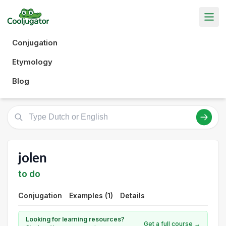
Conjugation
Etymology
Blog
jolen
to do
Conjugation
Examples (1)
Details
Looking for learning resources?
Get a full course →