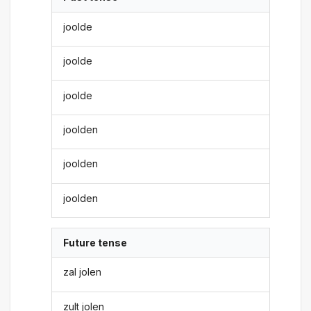
joolde
joolde
joolde
joolden
joolden
joolden
Future tense
zal jolen
zult jolen