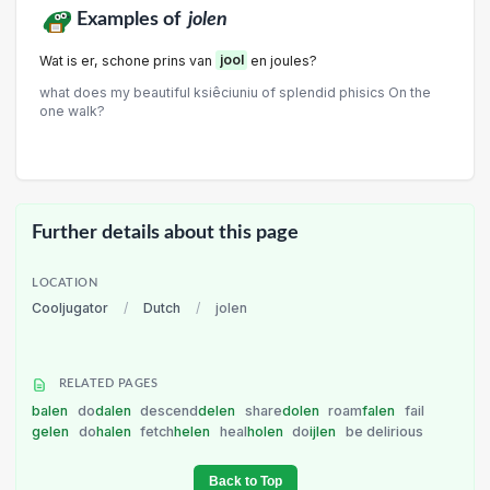
Examples of
jolen
Wat is er, schone prins van
jool
en joules?
what does my beautiful ksiêciuniu of splendid phisics On the
one walk?
Further details about this page
LOCATION
Cooljugator
/
Dutch
/
jolen
RELATED PAGES
balen
do
dalen
descend
delen
share
dolen
roam
falen
fail
gelen
do
halen
fetch
helen
heal
holen
do
ijlen
be delirious
Back to Top