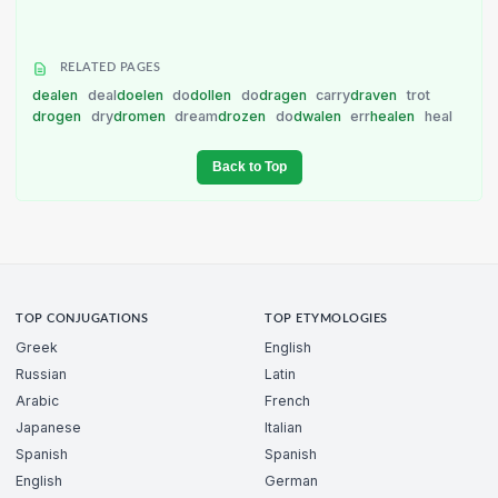
RELATED PAGES
dealen
deal
doelen
do
dollen
do
dragen
carry
draven
trot
drogen
dry
dromen
dream
drozen
do
dwalen
err
healen
heal
Back to Top
TOP CONJUGATIONS
TOP ETYMOLOGIES
Greek
English
Russian
Latin
Arabic
French
Japanese
Italian
Spanish
Spanish
English
German