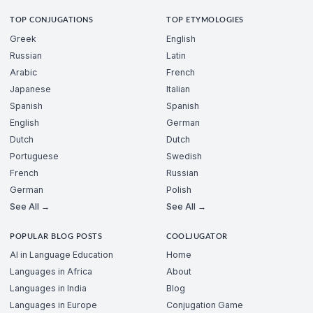
TOP CONJUGATIONS
TOP ETYMOLOGIES
Greek
English
Russian
Latin
Arabic
French
Japanese
Italian
Spanish
Spanish
English
German
Dutch
Dutch
Portuguese
Swedish
French
Russian
German
Polish
See All →
See All →
POPULAR BLOG POSTS
COOLJUGATOR
AI in Language Education
Home
Languages in Africa
About
Languages in India
Blog
Languages in Europe
Conjugation Game