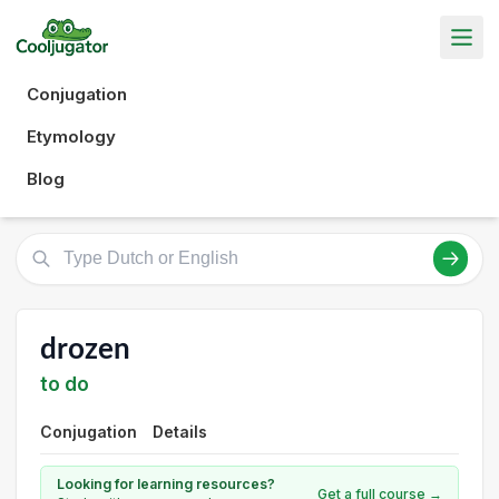
Conjugation
Etymology
Blog
drozen
to do
Conjugation
Details
Looking for learning resources?
Get a full course →