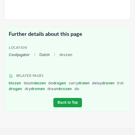
Further details about this page
LOCATION
Cooljugator
/
Dutch
/
drozen
RELATED PAGES
blozen
blush
deizen
do
dragen
carry
dralen
delay
draven
trot
drogen
dry
dromen
dream
krozen
do
Back to Top