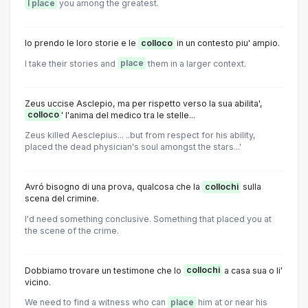
I place
you among the greatest.
Io prendo le loro storie e le
colloco
in un contesto piu' ampio.
I take their stories and
place
them in a larger context.
Zeus uccise Asclepio, ma per rispetto verso la sua abilita',
colloco
' l'anima del medico tra le stelle...
Zeus killed Aesclepius... ..but from respect for his ability,
placed the dead physician's soul amongst the stars...'
Avró bisogno di una prova, qualcosa che la
collochi
sulla
scena del crimine.
I'd need something conclusive. Something that placed you at
the scene of the crime.
Dobbiamo trovare un testimone che lo
collochi
a casa sua o li'
vicino.
We need to find a witness who can
place
him at or near his