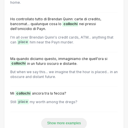
home.
Ho controllato tutto di Brendan Quinn: carte di credito,
bancomat... qualunque cosa lo
collochi
nei pressi
dell'omicidio di Payn.
I'm all over Brendan Quinn's credit cards, ATM... anything that
can
place
him near the Payn murder.
Ma quando diciamo questo, immaginiamo che quell'ora si
collochi
in un futuro oscuro e distante.
But when we say this... we imagine that the hour is placed... in an
obscure and distant future.
Mi
collochi
ancora tra la feccia?
Still
place
my worth among the dregs?
Show more examples