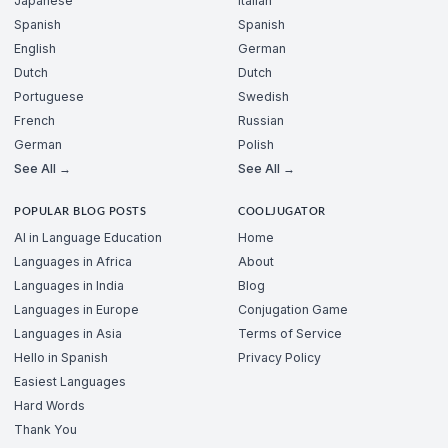
Japanese
Italian
Spanish
Spanish
English
German
Dutch
Dutch
Portuguese
Swedish
French
Russian
German
Polish
See All →
See All →
POPULAR BLOG POSTS
COOLJUGATOR
AI in Language Education
Home
Languages in Africa
About
Languages in India
Blog
Languages in Europe
Conjugation Game
Languages in Asia
Terms of Service
Hello in Spanish
Privacy Policy
Easiest Languages
Hard Words
Thank You