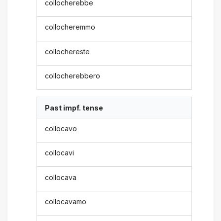
collocherebbe
collocheremmo
collochereste
collocherebbero
Past impf. tense
collocavo
collocavi
collocava
collocavamo