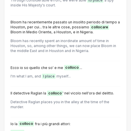
Through considerable effort, we were able
to place
a spy
inside His Majesty's court.
Bloom ha recentemente passato un insolito periodo di tempo a
Houston, per cui... tra le altre cose, possiamo
collocare
Bloom in Medio Oriente, a Houston, e in Nigeria.
Bloom has recently spent an inordinate amount of time in
Houston, so, among other things, we can now place Bloom in
the middle East and in Houston and in Nigeria.
Ecco io so quello che so' e me
colloco
...
I'm what I am, and
I place
myself...
Il detective Raglan la
colloco
' nel vicolo nell'ora del delitto.
Detective Raglan places you in the alley at the time of the
murder.
Io la
colloco
fra i più grandi attori: