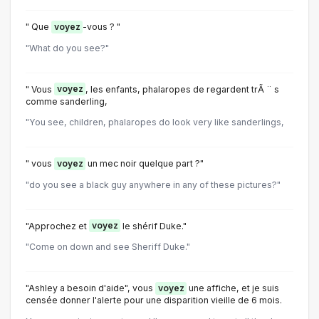
" Que
voyez
-vous ? "
"What do you see?"
" Vous
voyez
, les enfants, phalaropes de regardent trÃ ¨ s
comme sanderling,
"You see, children, phalaropes do look very like sanderlings,
" vous
voyez
un mec noir quelque part ?"
"do you see a black guy anywhere in any of these pictures?"
"Approchez et
voyez
le shérif Duke."
"Come on down and see Sheriff Duke."
"Ashley a besoin d'aide", vous
voyez
une affiche, et je suis
censée donner l'alerte pour une disparition vieille de 6 mois.