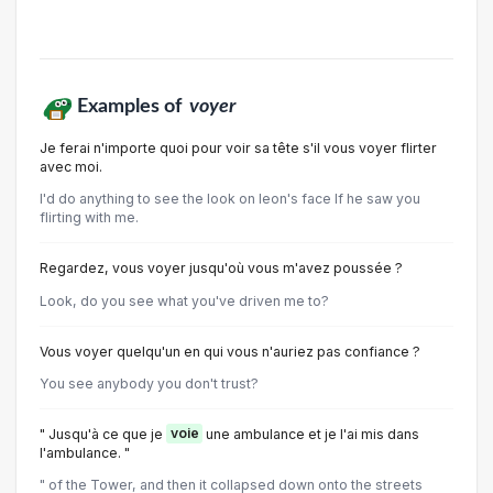
Examples of
voyer
Je ferai n'importe quoi pour voir sa tête s'il vous voyer flirter
avec moi.
I'd do anything to see the look on leon's face If he saw you
flirting with me.
Regardez, vous voyer jusqu'où vous m'avez poussée ?
Look, do you see what you've driven me to?
Vous voyer quelqu'un en qui vous n'auriez pas confiance ?
You see anybody you don't trust?
" Jusqu'à ce que je
voie
une ambulance et je l'ai mis dans
l'ambulance. "
" of the Tower, and then it collapsed down onto the streets