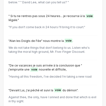
below. " " David Lee, what can you tell us? "
" Si tu ne rentres pas sous 24 heures... je recourrai à la
voie
légale."
"If you don't come back in 24 hours I'll bring it to court."
"Alan les Doigts de Fée" nous montre la
voie
.
We do not take things that don't belong to us. Listen who's
taking the moral high ground, Mr. Five-Finger Discount.
"De ce vacances je suis arrivée à la conclusion que "
j'emprunte une
voie
nouvelle et difficile,
"Having all this freedom, I've decided I'm taking a new road
"Devant Lui, j'ai péché et suivi la
voie
du démon".
Against thee, the only, have I sinned and done that which is evil
in thy sight.