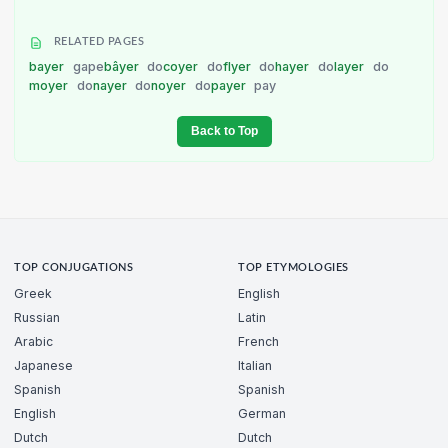
RELATED PAGES
bayer
gape
bâyer
do
coyer
do
flyer
do
hayer
do
layer
do
moyer
do
nayer
do
noyer
do
payer
pay
Back to Top
TOP CONJUGATIONS
TOP ETYMOLOGIES
Greek
English
Russian
Latin
Arabic
French
Japanese
Italian
Spanish
Spanish
English
German
Dutch
Dutch