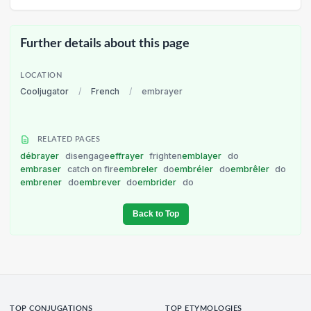
Further details about this page
LOCATION
Cooljugator
/
French
/
embrayer
RELATED PAGES
débrayer
disengage
effrayer
frighten
emblayer
do
embraser
catch on fire
embreler
do
embréler
do
embrêler
do
embrener
do
embrever
do
embrider
do
Back to Top
TOP CONJUGATIONS
TOP ETYMOLOGIES