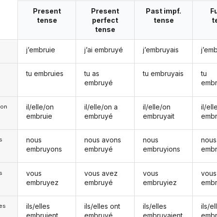
Present
Present
Past impf.
F
tense
perfect
tense
t
tense
j’embruie
j’ai embruyé
j’embruyais
j’emb
tu embruies
tu as
tu embruyais
tu
embruyé
embr
il/elle/on
il/elle/on a
il/elle/on
il/el
e/on
embruie
embruyé
embruyait
embr
nous
nous avons
nous
nous
s
embruyons
embruyé
embruyions
embr
vous
vous avez
vous
vous
s
embruyez
embruyé
embruyiez
embr
ils/elles
ils/elles ont
ils/elles
ils/el
les
embruient
embruyé
embruyaient
embr