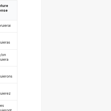
uture
ense
ruierai
uieras
le/on
uiera
uierons
uierez
les
uieront