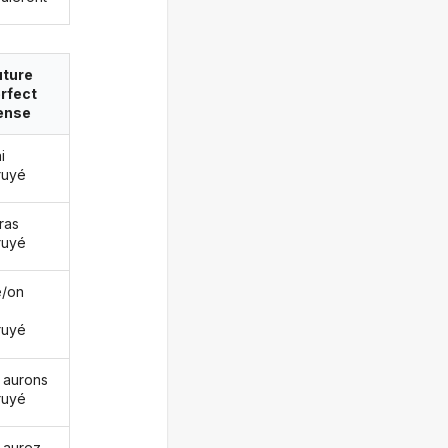
uture
rfect
ense
i
ruyé
ras
ruyé
le/on
ruyé
 aurons
ruyé
 aurez