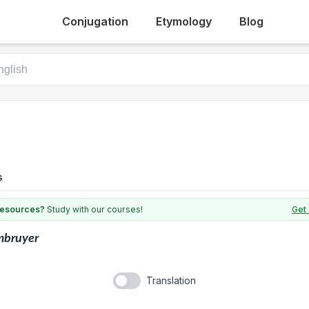
Conjugation
Etymology
Blog
s
 resources?
Study with our courses!
Get 
mbruyer
Translation