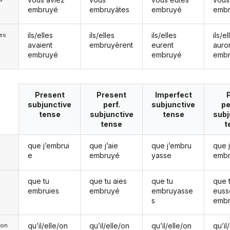
embruyé
embruyâtes
embruyé
emb
ils/elles
ils/elles
ils/elles
ils/el
les
avaient
embruyèrent
eurent
auro
embruyé
embruyé
emb
Present
Present
Imperfect
subjunctive
perf.
subjunctive
pe
tense
subjunctive
tense
subj
tense
t
que j’embrui
que j’aie
que j’embru
que 
e
embruyé
yasse
emb
que tu
que tu aies
que tu
que 
embruies
embruyé
embruyasse
euss
s
emb
qu’il/elle/on
qu’il/elle/on
qu’il/elle/on
qu’il
e/on