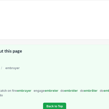
ut this page
/
embruyer
catch on fire
embrayer
engage
embreler
do
embréler
do
embrêler
do
em
do
Back to Top