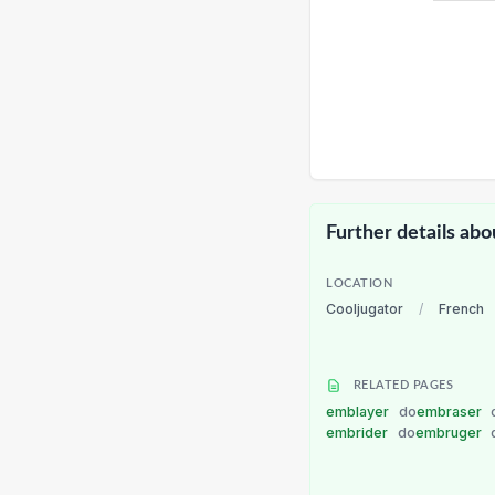
Further details abo
LOCATION
Cooljugator
/
French
RELATED PAGES
emblayer
do
embraser
embrider
do
embruger