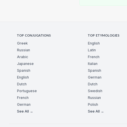
TOP CONJUGATIONS
TOP ETYMOLOGIES
Greek
English
Russian
Latin
Arabic
French
Japanese
Italian
Spanish
Spanish
English
German
Dutch
Dutch
Portuguese
Swedish
French
Russian
German
Polish
See All →
See All →