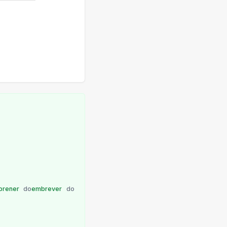
brener
do
embrever
do