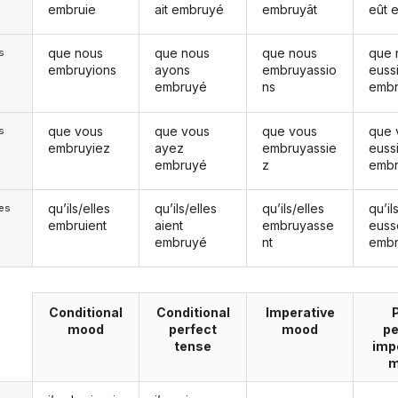
embruie
ait embruyé
embruyât
eût 
que nous
que nous
que nous
que 
s
embruyions
ayons
embruyassio
euss
embruyé
ns
emb
que vous
que vous
que vous
que 
s
embruyiez
ayez
embruyassie
euss
embruyé
z
emb
qu’ils/elles
qu’ils/elles
qu’ils/elles
qu’il
les
embruient
aient
embruyasse
euss
embruyé
nt
emb
Conditional
Conditional
Imperative
mood
perfect
mood
pe
tense
imp
m