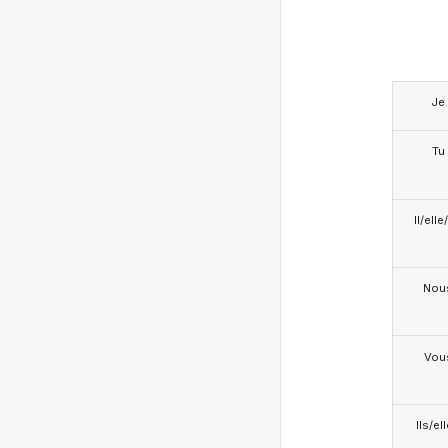
Je
Tu
Il/ell
Nou
Vou
Ils/el