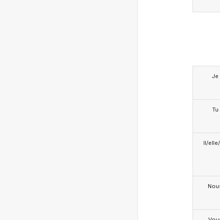
Je
Tu
Il/ell
Nou
Vou