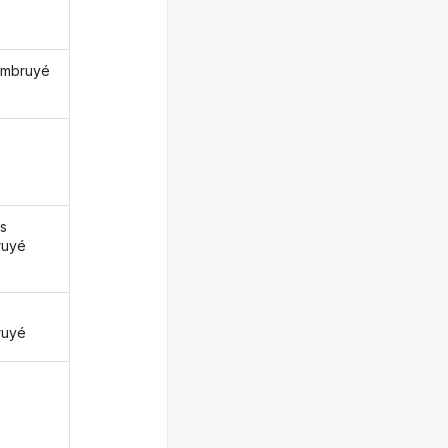
embruyé
s
ruyé
z
ruyé