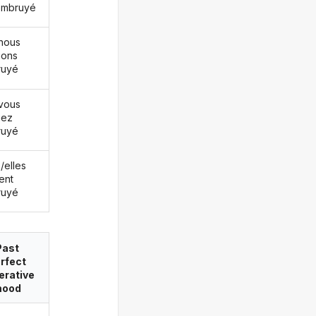
embruyé
nous
ions
ruyé
vous
iez
ruyé
s/elles
ent
ruyé
Past
rfect
erative
ood