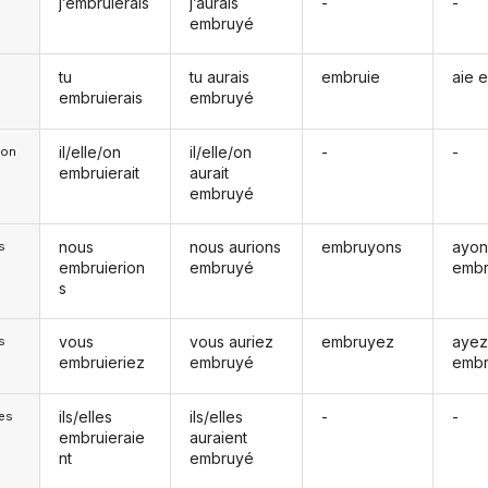
j’embruierais
j’aurais
-
-
embruyé
tu
tu aurais
embruie
aie 
embruierais
embruyé
il/elle/on
il/elle/on
-
-
e/on
embruierait
aurait
embruyé
nous
nous aurions
embruyons
ayon
s
embruierion
embruyé
emb
s
vous
vous auriez
embruyez
aye
s
embruieriez
embruyé
emb
ils/elles
ils/elles
-
-
les
embruieraie
auraient
nt
embruyé