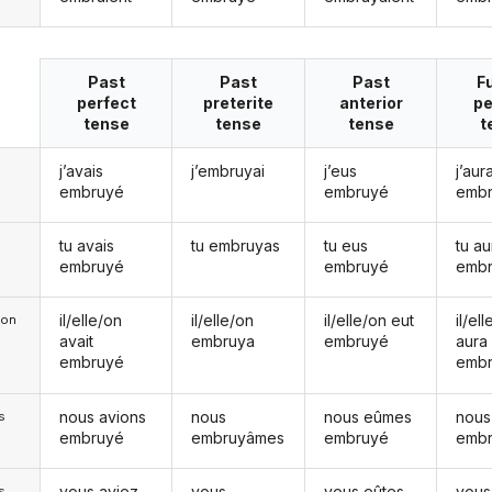
Past
Past
Past
F
perfect
preterite
anterior
pe
tense
tense
tense
t
j’avais
j’embruyai
j’eus
j’aura
embruyé
embruyé
emb
tu avais
tu embruyas
tu eus
tu au
embruyé
embruyé
emb
il/elle/on
il/elle/on
il/elle/on eut
il/el
e/on
avait
embruya
embruyé
aura
embruyé
emb
nous avions
nous
nous eûmes
nous
s
embruyé
embruyâmes
embruyé
emb
vous aviez
vous
vous eûtes
vous
s