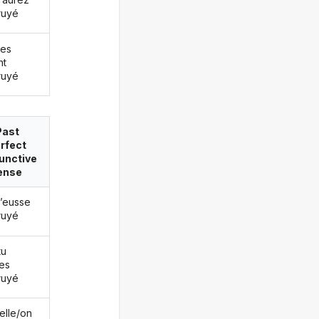
ruyé
les
nt
ruyé
Past
rfect
unctive
ense
j’eusse
ruyé
tu
es
ruyé
/elle/on