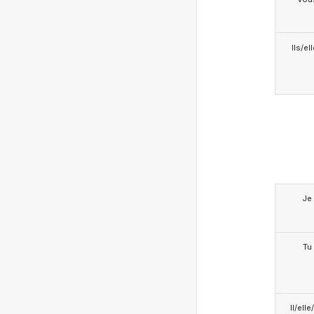
Ils/el
Je
Tu
Il/ell