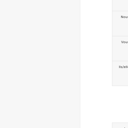
Nou
Vou
Ils/el