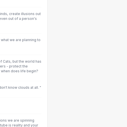
inds, create illusions out
even out of a person's
t what we are planning to
of Cats, but the world has
fers - protect the
 when does life begin?
y don't know clouds at all. "
sions we are spinning
tube is reality and your