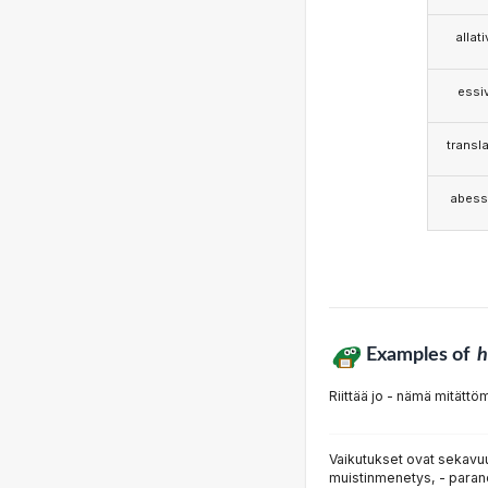
allat
essi
transla
abess
Examples of
h
Riittää jo - nämä mitättö
Vaikutukset ovat sekavu
muistinmenetys, - paran