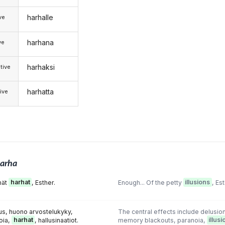
harhalle
ive
harhana
ve
harhaksi
tive
harhatta
ive
arha
mät
harhat
, Esther.
Enough... Of the petty
illusions
, Est
us, huono arvostelukyky,
The central effects include delusio
oia,
harhat
, hallusinaatiot.
memory blackouts, paranoia,
illus