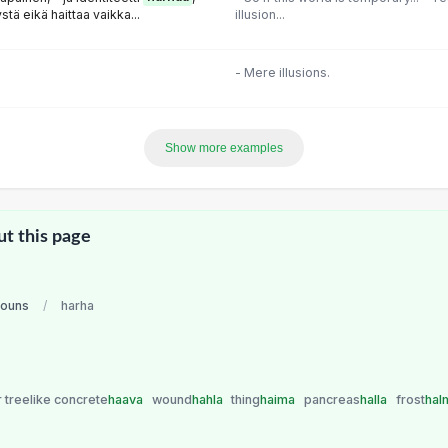
stä eikä haittaa vaikka...
illusion...
- Mere illusions.
Show more examples
ut this page
nouns
/
harha
r treelike concrete
haava
wound
hahla
thing
haima
pancreas
halla
frost
hal