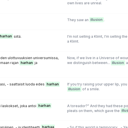
own lives are unreal.
They saw an
illusion
.
harhan
siitä.
I'm not selling a Klimt, I'm selling th
a Klimt.
iden ulottuvuuksien universumissa,
Now, if we live in a Universe of w
amaan rajan
harhan
ja
we distinguish between...
illusion
a
tasi, - saattaisit luoda edes
harhan
If you try raising your upper lip, you
illusion
of a smile.
li laskokset, joka antoi
harhan
A toreador?" And they had these po
pleats on them, which gave the
illu
apäinen, - ja identiteetti
harhaa
,
- So if this world is temporary... - Ye