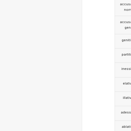
accusa
nom
accusa
gen
genit
partit
iness
elati
illati
adess
ablat