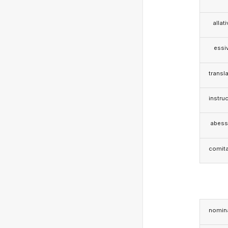
allat
essi
transla
instruc
abess
comita
nomina