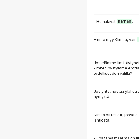
- He näkivät
harhan
.
Emme myy Klimtiä, vain
Jos elämme limittäytyne
- miten pystymme erott
todellisuuden välillä?
Jos yrität nostaa ylähuul
hymystä.
Niissä oli taskut, jossa o
lantiosta.
- Jos tämä maailma on til