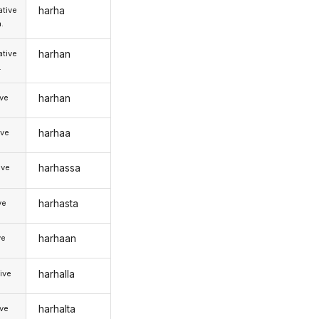
harha
tive
.
harhan
tive
.
harhan
ive
harhaa
ive
harhassa
ive
harhasta
ve
harhaan
ve
harhalla
ive
harhalta
ive