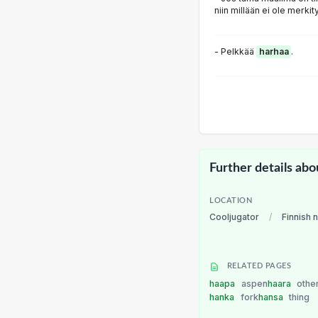
niin millään ei ole merkity
- Pelkkää
harhaa
.
Further details abo
LOCATION
Cooljugator
/
Finnish 
RELATED PAGES
haapa
aspen
haara
othe
hanka
fork
hansa
thing