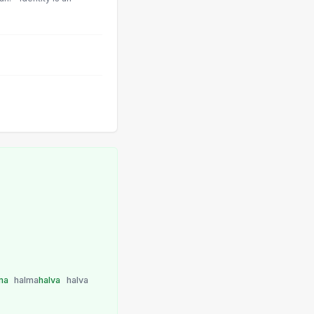
ma
halma
halva
halva