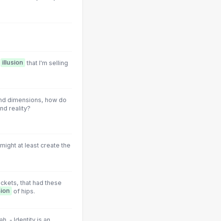
e
illusion
that I'm selling
ound dimensions, how do
nd reality?
 might at least create the
ckets, that had these
sion
of hips.
ah. - Identity is an