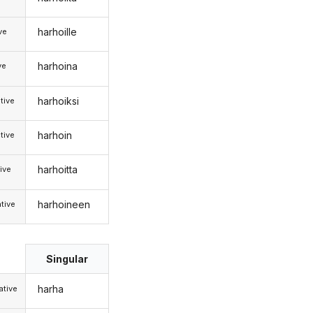
harhoille
ive
harhoina
ve
harhoiksi
tive
harhoin
tive
harhoitta
ive
harhoineen
tive
Singular
harha
tive