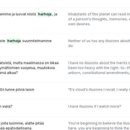
emme ja luovat niistä
harhoja
, ja
lnhabitants of this planet can read m
of a person's thoughts, memories, 
own desires.
 ole
harhoja
suunnitelmamme
Neither of us has any illusions abou
do.
tsistä, mutta maailmassa on liikaa
I have no illusions about the merits 
ntymättömien suojelua, muutoksia
been too heavy with the right- to- li
lämä alkaa?
unborn, constitutional amendments,
En tunne pilviä laisin
"lt's cloud's illusions I recall. I reall
n vielä?
I have illusions if I watch more?
, joita luomme, alatte pitää
You're beginning to believe the illu
ämää epätodellisena.
here, you are beginning to think the 