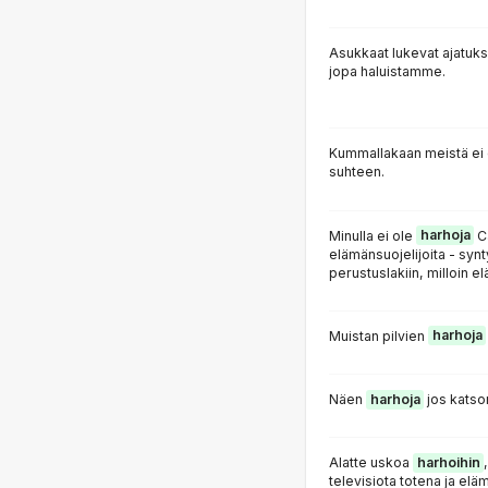
Asukkaat lukevat ajatuks
jopa haluistamme.
Kummallakaan meistä ei
suhteen.
Minulla ei ole
harhoja
Ca
elämänsuojelijoita - sy
perustuslakiin, milloin e
Muistan pilvien
harhoja
Näen
harhoja
jos katso
Alatte uskoa
harhoihin
televisiota totena ja el