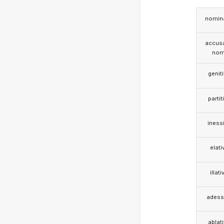
nomina
accusa
nom
genit
partit
iness
elati
illati
adess
ablat