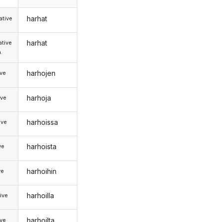
harhat
tive
harhat
tive
.
harhojen
ive
harhoja
ive
harhoissa
ive
harhoista
ve
harhoihin
ve
harhoilla
ive
harhoilta
ive