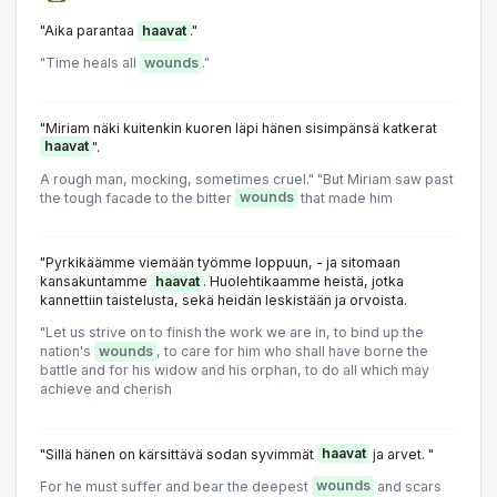
"Aika parantaa
haavat
."
"Time heals all
wounds
."
"Miriam näki kuitenkin kuoren läpi hänen sisimpänsä katkerat
haavat
".
A rough man, mocking, sometimes cruel." "But Miriam saw past
the tough facade to the bitter
wounds
that made him
"Pyrkikäämme viemään työmme loppuun, - ja sitomaan
kansakuntamme
haavat
. Huolehtikaamme heistä, jotka
kannettiin taistelusta, sekä heidän leskistään ja orvoista.
"Let us strive on to finish the work we are in, to bind up the
nation's
wounds
, to care for him who shall have borne the
battle and for his widow and his orphan, to do all which may
achieve and cherish
"Sillä hänen on kärsittävä sodan syvimmät
haavat
ja arvet. "
For he must suffer and bear the deepest
wounds
and scars