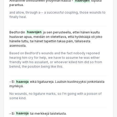
Annamme onnistuneen yhdynnän kautta -
haavojen
lopulta
parantua.
and allow, through a-- a successful coupling, those wounds to
finally heal.
Bedfordin
haavojen
ja sen perusteella, ettei hänen kuultu
huutavan apua, meidän on oletettava, että hyökkääjä oli joko
hänelle tuttu, tai hänet tapettiin takaa päin, tällaisesta
asennosta.
Based on Bedford's wounds and the fact nobody reponed
hearing him cry for help, we have to assume he was either
friendly with his assailant, or whoever killed him did so from
behind, the position being like this.
- Ei
haavoja
eikä ligatuureja. Luulisin kuolinsyyksi jonkinlaista
myrkkyä.
No wounds, no ligature marks, so I'm going with a poison of
some kind.
- Ei
haavoja
tai merkkejä taistelusta.