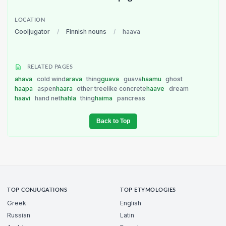
LOCATION
Cooljugator
/
Finnish nouns
/
haava
RELATED PAGES
ahava
cold wind
arava
thing
guava
guava
haamu
ghost
haapa
aspen
haara
other treelike concrete
haave
dream
haavi
hand net
hahla
thing
haima
pancreas
Back to Top
TOP CONJUGATIONS
TOP ETYMOLOGIES
Greek
English
Russian
Latin