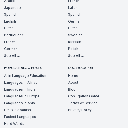
Arabic
French
Japanese
Italian
Spanish
Spanish
English
German
Dutch
Dutch
Portuguese
Swedish
French
Russian
German
Polish
See All →
See All →
POPULAR BLOG POSTS
COOLJUGATOR
AI in Language Education
Home
Languages in Africa
About
Languages in India
Blog
Languages in Europe
Conjugation Game
Languages in Asia
Terms of Service
Hello in Spanish
Privacy Policy
Easiest Languages
Hard Words