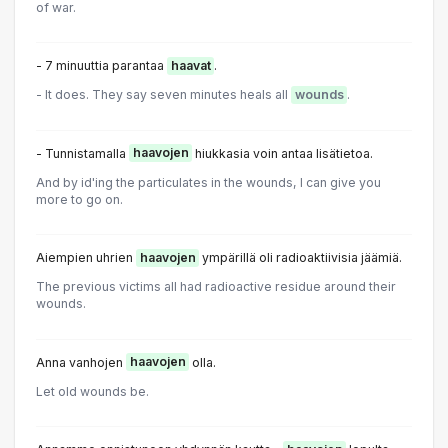
of war.
- 7 minuuttia parantaa
haavat
.
- It does. They say seven minutes heals all
wounds
.
- Tunnistamalla
haavojen
hiukkasia voin antaa lisätietoa.
And by id'ing the particulates in the wounds, I can give you
more to go on.
Aiempien uhrien
haavojen
ympärillä oli radioaktiivisia jäämiä.
The previous victims all had radioactive residue around their
wounds.
Anna vanhojen
haavojen
olla.
Let old wounds be.