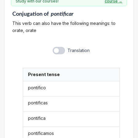
Study with our courses!
course →
Conjugation
of
pontificar
This verb can also have the following meanings: to
orate, orate
Translation
Present tense
pontifico
pontificas
pontifica
pontificamos