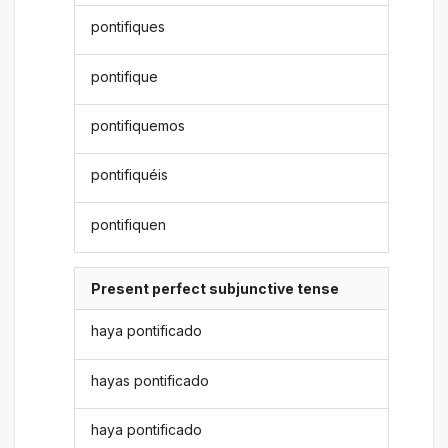
pontifiques
pontifique
pontifiquemos
pontifiquéis
pontifiquen
Present perfect subjunctive tense
haya pontificado
hayas pontificado
haya pontificado