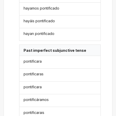
hayamos pontificado
hayáis pontificado
hayan pontificado
Past imperfect subjunctive tense
pontificara
pontificaras
pontificara
pontificáramos
pontificarais