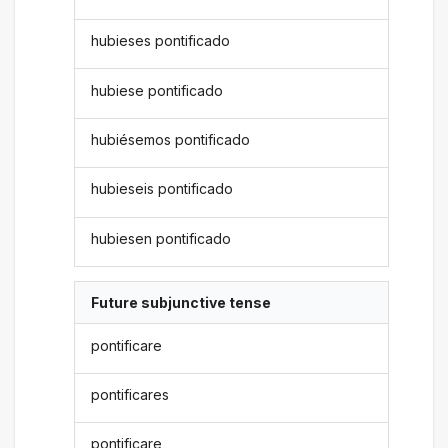
hubieses pontificado
hubiese pontificado
hubiésemos pontificado
hubieseis pontificado
hubiesen pontificado
Future subjunctive tense
pontificare
pontificares
pontificare