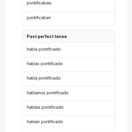
pontificabais
pontificaban
Past perfect tense
había pontificado
habías pontificado
había pontificado
habíamos pontificado
habíais pontificado
habían pontificado