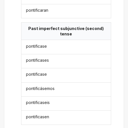
pontificaran
Past imperfect subjunctive (second)
tense
pontificase
pontificases
pontificase
pontificásemos
pontificaseis
pontificasen