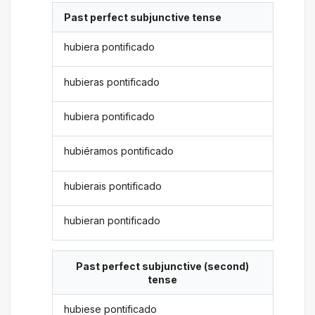
Past perfect subjunctive tense
hubiera pontificado
hubieras pontificado
hubiera pontificado
hubiéramos pontificado
hubierais pontificado
hubieran pontificado
Past perfect subjunctive (second)
tense
hubiese pontificado