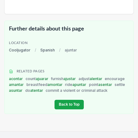
Further details about this page
LOCATION
Cooljugator
/
Spanish
/
ajuntar
RELATED PAGES
acontar
count
ajuarar
furnish
ajustar
adjust
alentar
encourage
amantar
breastfeed
amontar
ride
apuntar
point
asentar
settle
asuntar
do
atentar
commit a violent or criminal attack
Back to Top