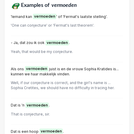
Examples of
vermoeden
'lemand kan
vermoeden
' of 'Fermat's laatste stelling'.
'One can conjecture' or 'Fermat's last theorem'.
- Ja, dat zou ik ook
vermoeden
.
Yeah, that would be my conjecture.
Als ons
vermoeden
juist is en de vrouw Sophia Kratides is...
kunnen we haar makkelijk vinden.
Well, if our conjecture is correct, and the girl's name is ...
Sophia Cretites, we should have no difficulty in tracing her.
Dat is 'n
vermoeden
.
That is conjecture, sir.
Dat is een hoop
vermoeden
.