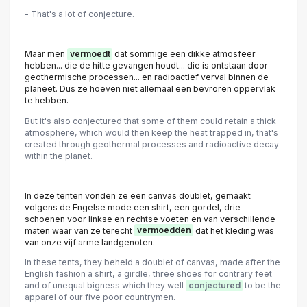
- That's a lot of conjecture.
Maar men
vermoedt
dat sommige een dikke atmosfeer
hebben... die de hitte gevangen houdt... die is ontstaan door
geothermische processen... en radioactief verval binnen de
planeet. Dus ze hoeven niet allemaal een bevroren oppervlak
te hebben.
But it's also conjectured that some of them could retain a thick
atmosphere, which would then keep the heat trapped in, that's
created through geothermal processes and radioactive decay
within the planet.
In deze tenten vonden ze een canvas doublet, gemaakt
volgens de Engelse mode een shirt, een gordel, drie
schoenen voor linkse en rechtse voeten en van verschillende
maten waar van ze terecht
vermoedden
dat het kleding was
van onze vijf arme landgenoten.
In these tents, they beheld a doublet of canvas, made after the
English fashion a shirt, a girdle, three shoes for contrary feet
and of unequal bigness which they well
conjectured
to be the
apparel of our five poor countrymen.