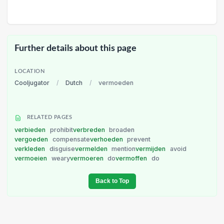
Further details about this page
LOCATION
Cooljugator
/
Dutch
/
vermoeden
RELATED PAGES
verbieden
prohibit
verbreden
broaden
vergoeden
compensate
verhoeden
prevent
verkleden
disguise
vermelden
mention
vermijden
avoid
vermoeien
weary
vermoeren
do
vermoffen
do
Back to Top