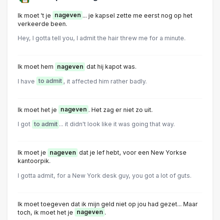
Ik moet 't je
nageven
... je kapsel zette me eerst nog op het
verkeerde been.
Hey, I gotta tell you, I admit the hair threw me for a minute.
Ik moet hem
nageven
dat hij kapot was.
I have
to admit
, it affected him rather badly.
Ik moet het je
nageven
. Het zag er niet zo uit.
I got
to admit
... it didn't look like it was going that way.
Ik moet je
nageven
dat je lef hebt, voor een New Yorkse
kantoorpik.
I gotta admit, for a New York desk guy, you got a lot of guts.
Ik moet toegeven dat ik mijn geld niet op jou had gezet... Maar
toch, ik moet het je
nageven
.