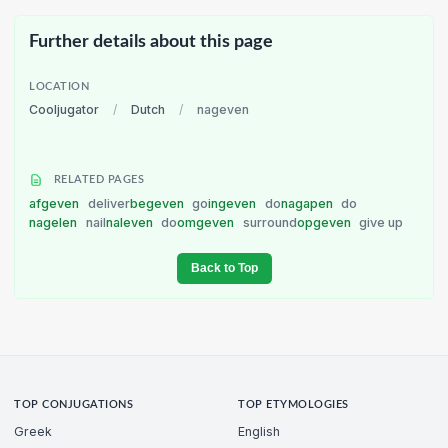
Further details about this page
LOCATION
Cooljugator
/
Dutch
/
nageven
RELATED PAGES
afgeven
deliver
begeven
go
ingeven
do
nagapen
do
nagelen
nail
naleven
do
omgeven
surround
opgeven
give up
Back to Top
TOP CONJUGATIONS
TOP ETYMOLOGIES
Greek
English