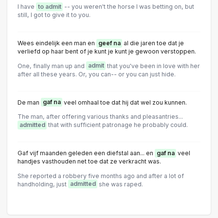
I have
to admit
-- you weren't the horse I was betting on, but
still, I got to give it to you.
Wees eindelijk een man en
geef na
al die jaren toe dat je
verliefd op haar bent of je kunt je kunt je gewoon verstoppen.
One, finally man up and
admit
that you've been in love with her
after all these years. Or, you can-- or you can just hide.
De man
gaf na
veel omhaal toe dat hij dat wel zou kunnen.
The man, after offering various thanks and pleasantries...
admitted
that with sufficient patronage he probably could.
Gaf vijf maanden geleden een diefstal aan... en
gaf na
veel
handjes vasthouden net toe dat ze verkracht was.
She reported a robbery five months ago and after a lot of
handholding, just
admitted
she was raped.