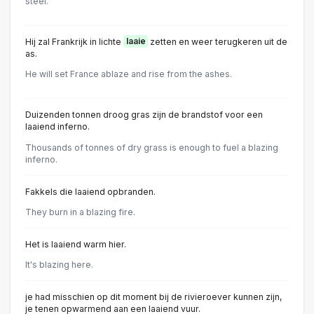
steel.
Hij zal Frankrijk in lichte
laaie
zetten en weer terugkeren uit de
as.
He will set France ablaze and rise from the ashes.
Duizenden tonnen droog gras zijn de brandstof voor een
laaiend inferno.
Thousands of tonnes of dry grass is enough to fuel a blazing
inferno.
Fakkels die laaiend opbranden.
They burn in a blazing fire.
Het is laaiend warm hier.
It's blazing here.
je had misschien op dit moment bij de rivieroever kunnen zijn,
je tenen opwarmend aan een laaiend vuur.