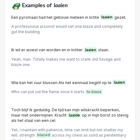
Examples of
laaien
Een pyromaan had het gebouw meteen in lichte
laaien
gezet.
A professional arsonist would set one blaze and completely
gut the building.
Ik wil er woest van worden en in lichter
laaien
staan.
Yeah, man. Totally makes me want to crank old Savage and
blaze one.
Wie kan het vuur blussen Als het eenmaal begint op te
laaien
Who can put out the flame once it starts
to blaze
Toch blijf ik geduldig. De tijd kan mijn wilskracht beperken,
maar niet ondermijnen. Kracht
laaide
op in mijn borst zo stevig
als het staal van een cel.
Yet, I maintain with patience, time can limit but not shatter my
will, strength
blazed
across my chest as solid as penitentiary