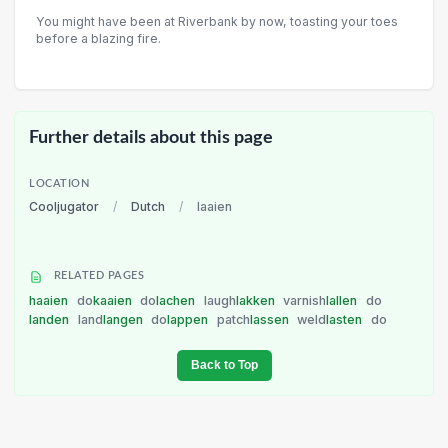
You might have been at Riverbank by now, toasting your toes
before a blazing fire.
Further details about this page
LOCATION
Cooljugator
/
Dutch
/
laaien
RELATED PAGES
haaien
do
kaaien
do
lachen
laugh
lakken
varnish
lallen
do
landen
land
langen
do
lappen
patch
lassen
weld
lasten
do
Back to Top