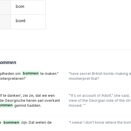
bom
bomt
bommen
igdheden om
bommen
te maken."
"have secret British bomb-making 
 interpreteren?
misinterpret that?
 te danken', zei ze, dat we een
"'It's on account of Adolf," she said,
 de Georgische heren aan overkant
view of the Georgian side of the st
ommen
gemist hadden.
missed. "'
de
bommen
zijn. Dat weten de
"I swear I don't know where the bom