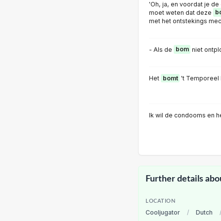
'Oh, ja, en voordat je de 
moet weten dat deze
b
met het ontstekings mec
- Als de
bom
niet ontplo
Het
bomt
't Temporeel B
Ik wil de condooms en he
Further details abo
LOCATION
Cooljugator
/
Dutch