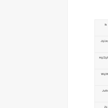
Ik
Jij/J
Hij/Zij
Wij/
Jull
Zij