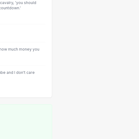
cavalry, 'you should
countdown.'
 how much money you
ube and I don't care