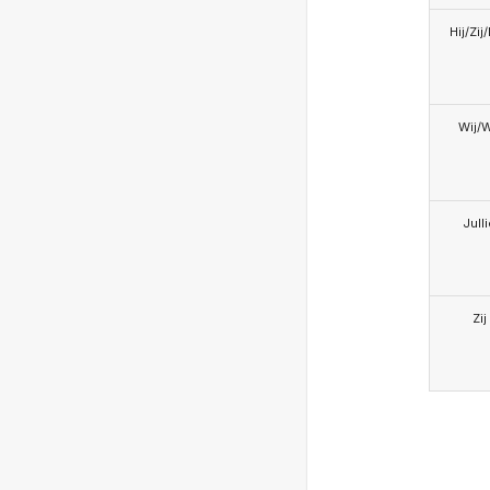
Hij/Zij
Wij/
Jull
Zij