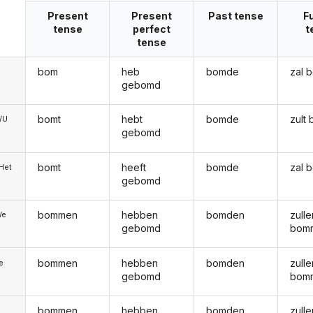
Present
Present
Past tense
F
tense
perfect
t
tense
bom
heb
bomde
zal 
gebomd
bomt
hebt
bomde
zult
e/U
gebomd
bomt
heeft
bomde
zal 
/Het
gebomd
bommen
hebben
bomden
zulle
We
gebomd
bom
bommen
hebben
bomden
zulle
ie
gebomd
bom
bommen
hebben
bomden
zulle