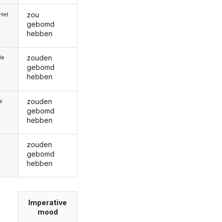
zou
/Het
gebomd
hebben
zouden
We
gebomd
hebben
zouden
ie
gebomd
hebben
zouden
gebomd
hebben
Imperative
mood