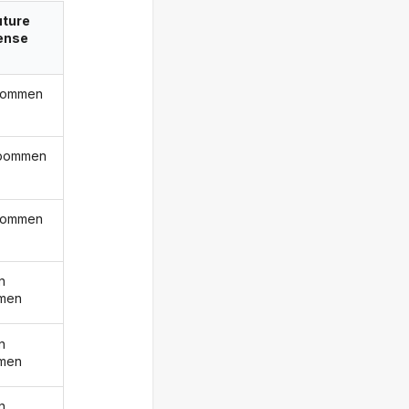
uture
ense
bommen
 bommen
bommen
n
men
n
men
n