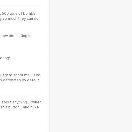
ot 500 tons of bombs
y so much they can do.
know about King's
 dong!
you try to shoot me, 'if you
mb detonates by default.
 about anything... "when
h a button... and nuke