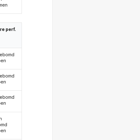
men
re perf.
gebomd
ben
gebomd
ben
gebomd
ben
n
omd
ben