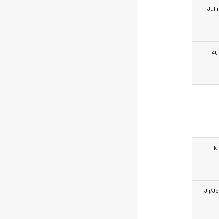
Jull
Zij
Ik
Jij/J