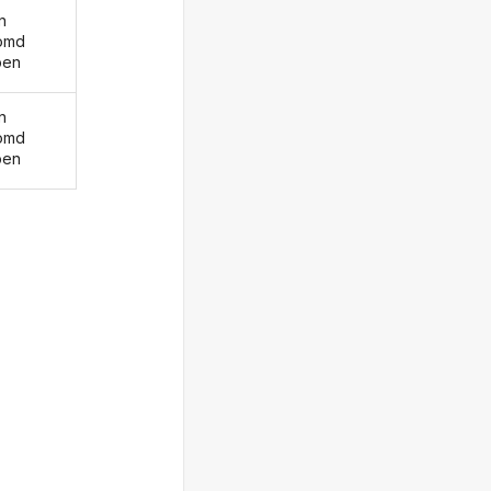
n
omd
ben
n
omd
ben