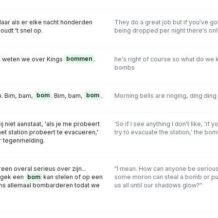
aar als er elke nacht honderden
They do a great job but if you've g
oudt 't snel op.
being dropped per night there's onl
wat weten we over Kings
bommen
.
he's right of course so what do we 
bombs
n. Bim, bam,
bom
. Bim, bam,
bom
.
Morning bells are ringing, ding ding
mij niet aanstaat, 'als je me probeert
'So if I see anything I don't like, 'if 
 het station probeert te evacueren,'
try to evacuate the station,' the bo
 tegenmelding.
een overal serieus over zijn...
"I mean. How can anyone be serious
 gek een
bom
kan stelen of op een
some moron can steal a bomb or pus
ons allemaal bombarderen todat we
us all until our shadows glow?"