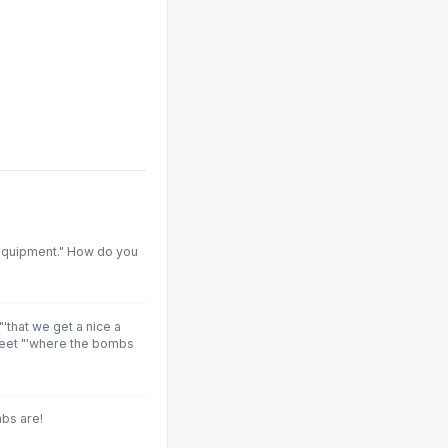
equipment." How do you
 "'that we get a nice a
reet "'where the bombs
bs are!