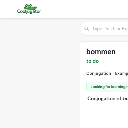
bommen
to do
Conjugation
Exampl
Looking for learning
Conjugation
of
b