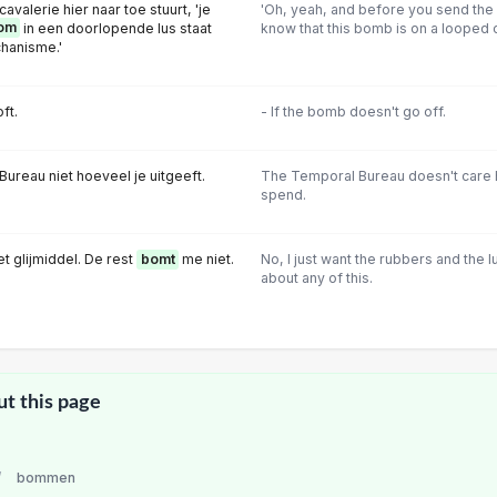
cavalerie hier naar toe stuurt, 'je
'Oh, yeah, and before you send the 
om
in een doorlopende lus staat
know that this bomb is on a looped 
hanisme.'
ft.
- If the bomb doesn't go off.
ureau niet hoeveel je uitgeeft.
The Temporal Bureau doesn't care
spend.
t glijmiddel. De rest
bomt
me niet.
No, I just want the rubbers and the l
about any of this.
ut this page
/
bommen