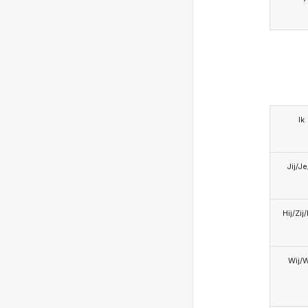
Ik
Jij/J
Hij/Zij
Wij/