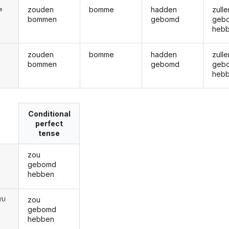
zouden
bomme
hadden
zulle
ie
bommen
gebomd
geb
heb
zouden
bomme
hadden
zulle
bommen
gebomd
geb
heb
Conditional
perfect
tense
zou
gebomd
hebben
zou
e/U
gebomd
hebben