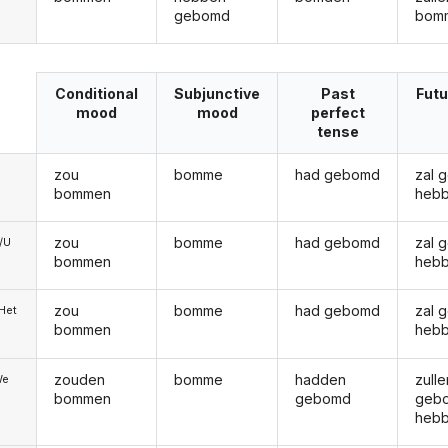
gebomd
bom
Conditional
Subjunctive
Past
Futu
mood
mood
perfect
tense
zou
bomme
had gebomd
zal 
bommen
heb
zou
bomme
had gebomd
zal 
e/U
bommen
heb
zou
bomme
had gebomd
zal 
/Het
bommen
heb
zouden
bomme
hadden
zulle
We
bommen
gebomd
geb
heb