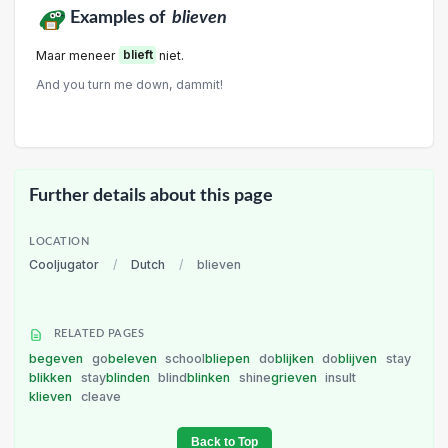
Examples of
blieven
Maar meneer
blieft
niet.
And you turn me down, dammit!
Further details about this page
LOCATION
Cooljugator
/
Dutch
/
blieven
RELATED PAGES
begeven
go
beleven
school
bliepen
do
blijken
do
blijven
stay
blikken
stay
blinden
blind
blinken
shine
grieven
insult
klieven
cleave
Back to Top