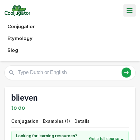
Conjugation
Etymology
Blog
blieven
to do
Conjugation
Examples (1)
Details
Looking for learning resources?
Get a full course →