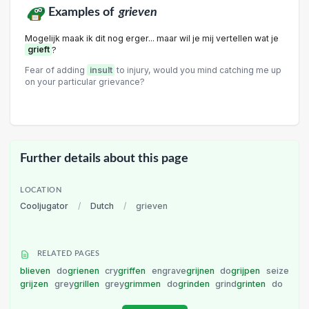
Examples of
grieven
Mogelijk maak ik dit nog erger... maar wil je mij vertellen wat je
grieft
?
Fear of adding
insult
to injury, would you mind catching me up
on your particular grievance?
Further details about this page
LOCATION
Cooljugator
/
Dutch
/
grieven
RELATED PAGES
blieven
do
grienen
cry
griffen
engrave
grijnen
do
grijpen
seize
grijzen
grey
grillen
grey
grimmen
do
grinden
grind
grinten
do