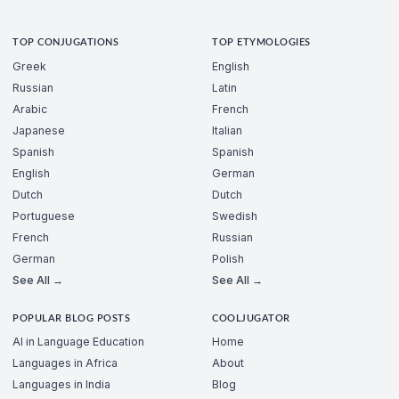
TOP CONJUGATIONS
TOP ETYMOLOGIES
Greek
English
Russian
Latin
Arabic
French
Japanese
Italian
Spanish
Spanish
English
German
Dutch
Dutch
Portuguese
Swedish
French
Russian
German
Polish
See All →
See All →
POPULAR BLOG POSTS
COOLJUGATOR
AI in Language Education
Home
Languages in Africa
About
Languages in India
Blog