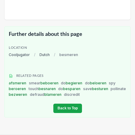
Further details about this page
LOCATION
Cooljugator
/
Dutch
/
besmeren
RELATED PAGES
afsmeren
smear
beboeren
do
begieren
do
beloeren
spy
beroeren
touch
besnaren
do
besparen
save
besturen
pollinate
bezweren
defraud
blameren
discredit
Back to Top