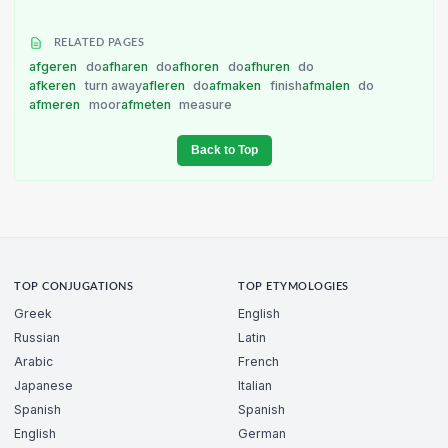
RELATED PAGES
afgeren
do
afharen
do
afhoren
do
afhuren
do
afkeren
turn away
afleren
do
afmaken
finish
afmalen
do
afmeren
moor
afmeten
measure
Back to Top
TOP CONJUGATIONS
TOP ETYMOLOGIES
Greek
English
Russian
Latin
Arabic
French
Japanese
Italian
Spanish
Spanish
English
German