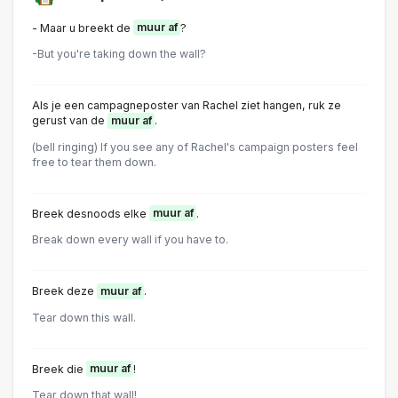
- Maar u breekt de
muur af
?
-But you're taking down the wall?
Als je een campagneposter van Rachel ziet hangen, ruk ze
gerust van de
muur af
.
(bell ringing) If you see any of Rachel's campaign posters feel
free to tear them down.
Breek desnoods elke
muur af
.
Break down every wall if you have to.
Breek deze
muur af
.
Tear down this wall.
Breek die
muur af
!
Tear down that wall!