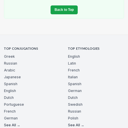
Back to Top
TOP CONJUGATIONS
TOP ETYMOLOGIES
Greek
English
Russian
Latin
Arabic
French
Japanese
Italian
Spanish
Spanish
English
German
Dutch
Dutch
Portuguese
Swedish
French
Russian
German
Polish
See All →
See All →