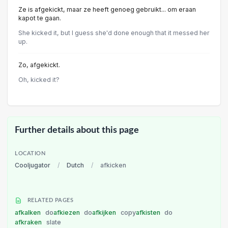
Ze is afgekickt, maar ze heeft genoeg gebruikt... om eraan
kapot te gaan.
She kicked it, but I guess she'd done enough that it messed her
up.
Zo, afgekickt.
Oh, kicked it?
Further details about this page
LOCATION
Cooljugator
/
Dutch
/
afkicken
RELATED PAGES
afkalken
do
afkiezen
do
afkijken
copy
afkisten
do
afkraken
slate