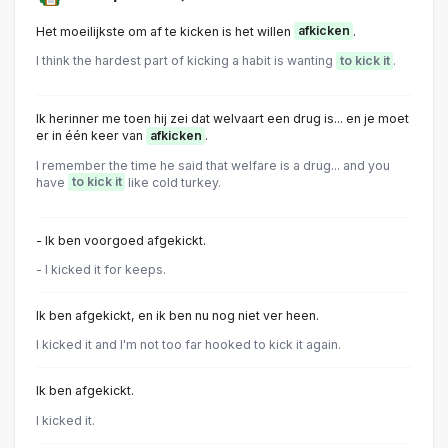
Het moeilijkste om af te kicken is het willen
afkicken
.
I think the hardest part of kicking a habit is wanting
to kick it
.
Ik herinner me toen hij zei dat welvaart een drug is... en je moet
er in één keer van
afkicken
.
I remember the time he said that welfare is a drug... and you
have
to kick it
like cold turkey.
- Ik ben voorgoed afgekickt.
- l kicked it for keeps.
Ik ben afgekickt, en ik ben nu nog niet ver heen.
l kicked it and l'm not too far hooked to kick it again.
Ik ben afgekickt.
l kicked it.