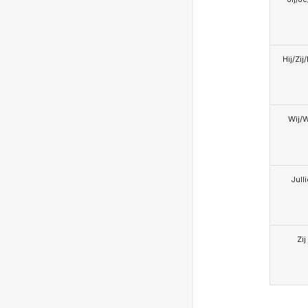
Hij/Zij
Wij/
Jull
Zij