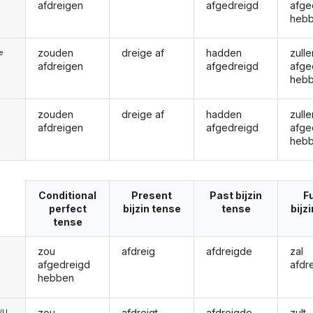
afdreigen
afgedreigd
afge
heb
zouden
dreige af
hadden
zulle
ie
afdreigen
afgedreigd
afge
heb
zouden
dreige af
hadden
zulle
afdreigen
afgedreigd
afge
heb
Conditional
Present
Past bijzin
F
perfect
bijzin tense
tense
bijz
tense
zou
afdreig
afdreigde
zal
afgedreigd
afdr
hebben
zou
afdreigt
afdreigde
zult
e/U