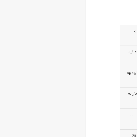
Ik
Jij/J
Hij/Zij
Wij/
Jull
Zij