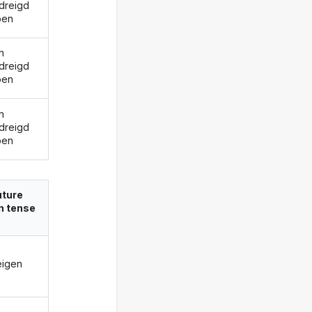
dreigd
ben
n
dreigd
ben
n
dreigd
ben
uture
in tense
eigen