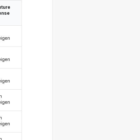
uture
ense
eigen
eigen
eigen
n
eigen
n
eigen
n