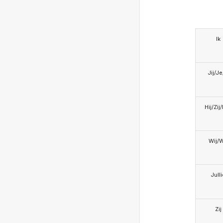
Ik
Jij/J
Hij/Zij
Wij/
Jull
Zij