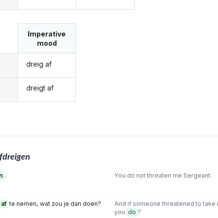
Imperative
mood
dreig af
dreigt af
fdreigen
n
.
You do not threaten me Sergeant.
 af
te nemen, wat zou je dan doen?
And if someone threatened to take 
you
do
?