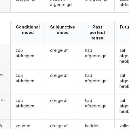
afgedreigd
afdr
Conditional
Subjunctive
Past
Futu
mood
mood
perfect
tense
zou
dreige af
had
zal
afdreigen
afgedreigd
afge
heb
zou
dreige af
had
zal
e/U
afdreigen
afgedreigd
afge
heb
zou
dreige af
had
zal
/Het
afdreigen
afgedreigd
afge
heb
zouden
dreige af
hadden
zulle
We