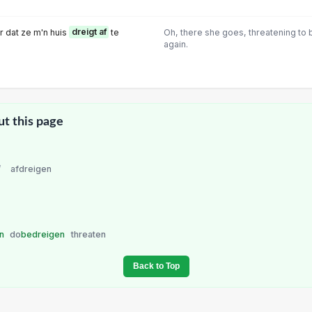
r dat ze m'n huis
dreigt af
te
Oh, there she goes, threatening to
again.
ut this page
/
afdreigen
en
do
bedreigen
threaten
Back to Top