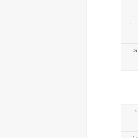
Jull
Zij
Ik
Jij/J