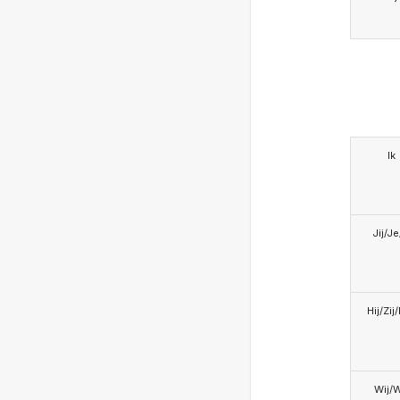
Ik
Jij/J
Hij/Zij
Wij/