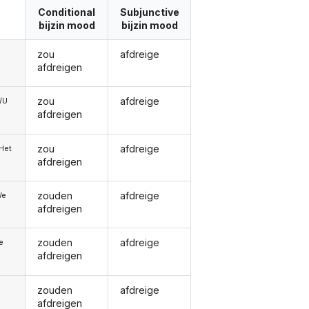
Conditional
Subjunctive
bijzin mood
bijzin mood
zou
afdreige
afdreigen
zou
afdreige
e/U
afdreigen
zou
afdreige
/Het
afdreigen
zouden
afdreige
We
afdreigen
zouden
afdreige
ie
afdreigen
zouden
afdreige
afdreigen