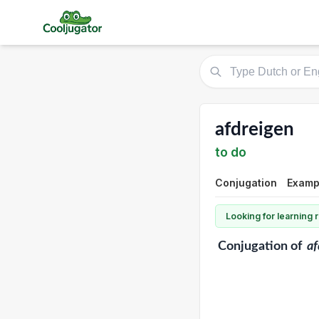
afdreigen
to do
Conjugation
Exampl
Looking for learning
Conjugation
of
af