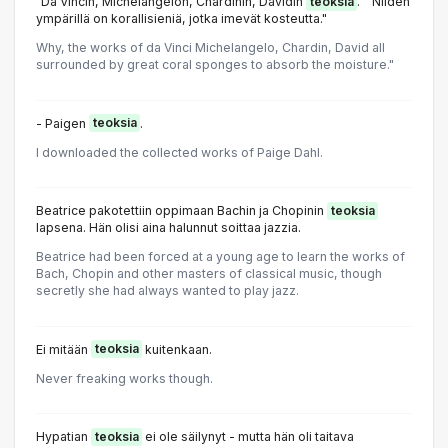
"Da Vincin, Michelangelon, Chardinin, Davidin
teoksia
." "Niiden
ympärillä on korallisieniä, jotka imevät kosteutta."
Why, the works of da Vinci Michelangelo, Chardin, David all
surrounded by great coral sponges to absorb the moisture."
- Paigen
teoksia
.
I downloaded the collected works of Paige Dahl.
Beatrice pakotettiin oppimaan Bachin ja Chopinin
teoksia
lapsena. Hän olisi aina halunnut soittaa jazzia.
Beatrice had been forced at a young age to learn the works of
Bach, Chopin and other masters of classical music, though
secretly she had always wanted to play jazz.
Ei mitään
teoksia
kuitenkaan.
Never freaking works though.
Hypatian
teoksia
ei ole säilynyt - mutta hän oli taitava