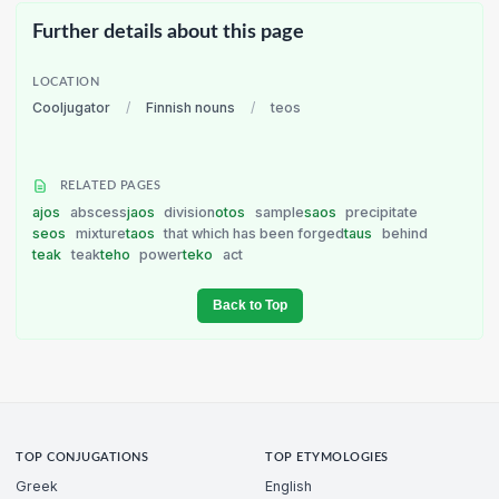
Further details about this page
LOCATION
Cooljugator
/
Finnish nouns
/
teos
RELATED PAGES
ajos
abscess
jaos
division
otos
sample
saos
precipitate
seos
mixture
taos
that which has been forged
taus
behind
teak
teak
teho
power
teko
act
Back to Top
TOP CONJUGATIONS
TOP ETYMOLOGIES
Greek
English