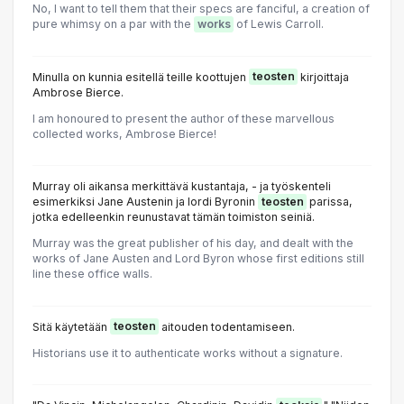
No, I want to tell them that their specs are fanciful, a creation of
pure whimsy on a par with the
works
of Lewis Carroll.
Minulla on kunnia esitellä teille koottujen
teosten
kirjoittaja
Ambrose Bierce.
I am honoured to present the author of these marvellous
collected works, Ambrose Bierce!
Murray oli aikansa merkittävä kustantaja, - ja työskenteli
esimerkiksi Jane Austenin ja lordi Byronin
teosten
parissa,
jotka edelleenkin reunustavat tämän toimiston seiniä.
Murray was the great publisher of his day, and dealt with the
works of Jane Austen and Lord Byron whose first editions still
line these office walls.
Sitä käytetään
teosten
aitouden todentamiseen.
Historians use it to authenticate works without a signature.