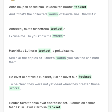
Anna kaupan päälle nuo Baudelairen kootut
teokset
.
And if that's the collected
works
of Baudelaire... throw it in.
Anteeksi, mutta tunnetteko
teokset
?
Excuse me. Do you know the
works
?
Hankkikaa Lutherin
teokset
ja polttakaa ne.
Seize all the copies of Luther's
works
you can find and burn
them.
He eivät olleet vielä kuolleet, kun he loivat nuo
teokset
.
To be clear, they were not yet dead when they created those
works
.
Heidän tavoitteensa ovat epärealistiset. Luomus on samaa
tasoa kuin Lewis Carrollin
teokset
.