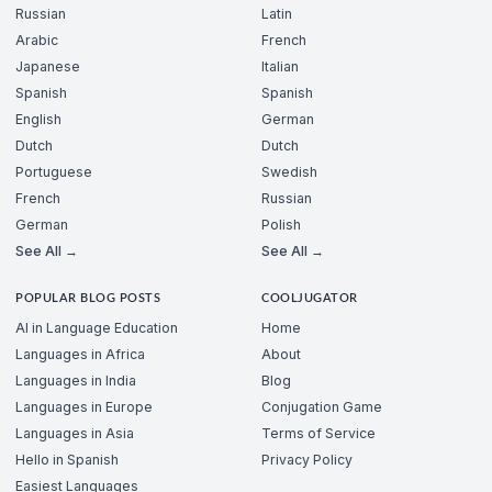
Russian
Latin
Arabic
French
Japanese
Italian
Spanish
Spanish
English
German
Dutch
Dutch
Portuguese
Swedish
French
Russian
German
Polish
See All →
See All →
POPULAR BLOG POSTS
COOLJUGATOR
AI in Language Education
Home
Languages in Africa
About
Languages in India
Blog
Languages in Europe
Conjugation Game
Languages in Asia
Terms of Service
Hello in Spanish
Privacy Policy
Easiest Languages