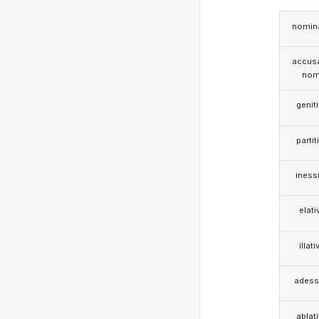
nomina
accusa
nom
genit
partit
iness
elati
illati
adess
ablat