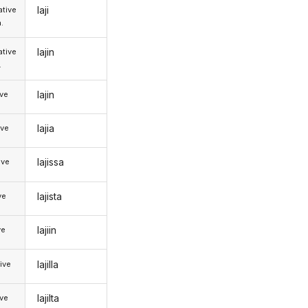
laji
tive
.
lajin
tive
.
lajin
ive
lajia
ive
lajissa
ive
lajista
ve
lajiin
ve
lajilla
ive
lajilta
ive