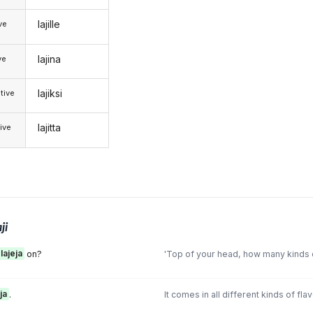
lajille
ive
lajina
ve
lajiksi
tive
lajitta
ive
aji
lajeja
on?
'Top of your head, how many kinds c
ja
.
It comes in all different kinds of flav