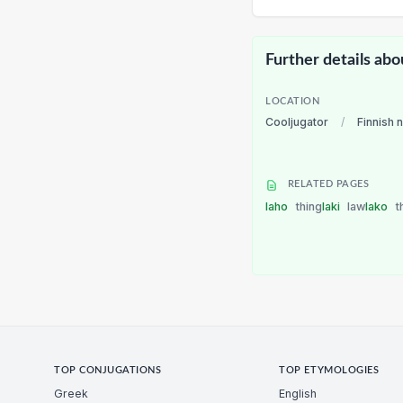
Further details abo
LOCATION
Cooljugator
/
Finnish 
RELATED PAGES
laho
thing
laki
law
lako
t
TOP CONJUGATIONS
TOP ETYMOLOGIES
Greek
English