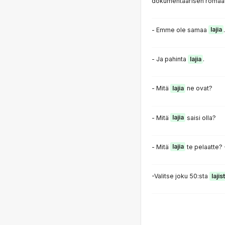
dokumentaarisen romaan
- Emme ole samaa
lajia
.
- Ja pahinta
lajia
.
- Mitä
lajia
ne ovat?
- Mitä
lajia
saisi olla?
- Mitä
lajia
te pelaatte? -
-Valitse joku 50:sta
lajis