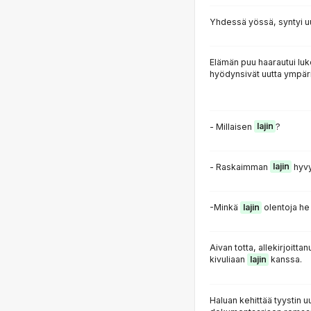
Yhdessä yössä, syntyi u
Elämän puu haarautui lu
hyödynsivät uutta ympäri
- Millaisen
lajin
?
- Raskaimman
lajin
hyvy
-Minkä
lajin
olentoja he
Aivan totta, allekirjoitt
kivuliaan
lajin
kanssa.
Haluan kehittää tyystin u