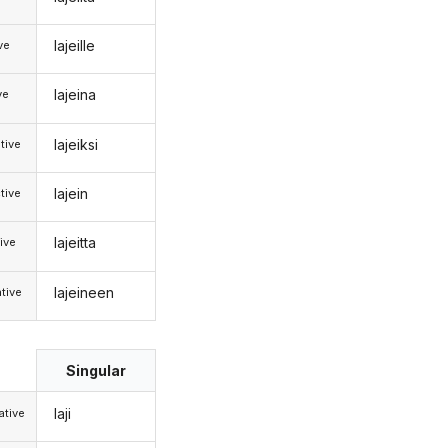
lajeille
ive
lajeina
ve
lajeiksi
tive
lajein
tive
lajeitta
ive
lajeineen
tive
Singular
laji
tive