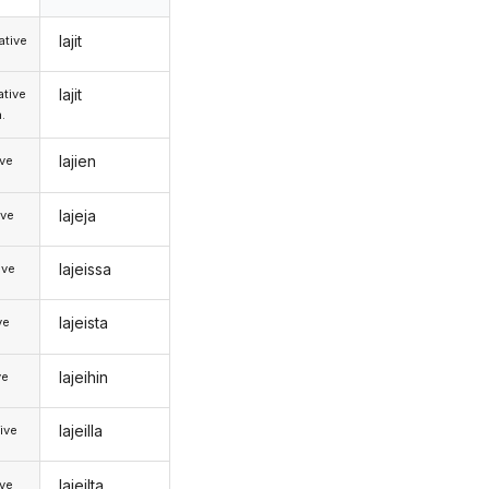
lajit
tive
lajit
tive
.
lajien
ive
lajeja
ive
lajeissa
ive
lajeista
ve
lajeihin
ve
lajeilla
ive
lajeilta
ive