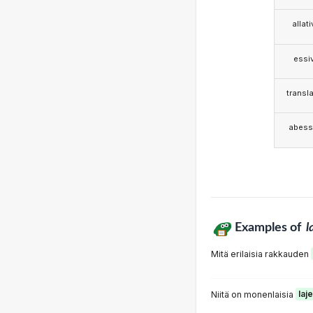
allat
essi
transla
abess
Examples of
l
Mitä erilaisia rakkauden
Niitä on monenlaisia
laje