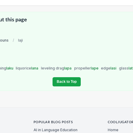
ut this page
nouns
/
laji
hing
laku
liquorice
lana
leveling drag
lapa
propeller
lape
edge
lasi
glass
la
Back to Top
POPULAR BLOG POSTS
COOLJUGATO
AI in Language Education
Home