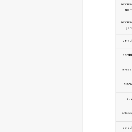
accusa
nom
accusa
gen
genit
partit
iness
elati
illati
adess
ablat