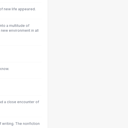
s of new life appeared.
nto a multitude of
s new environment in all
 know.
 had a close encounter of
 writing. The nonfiction