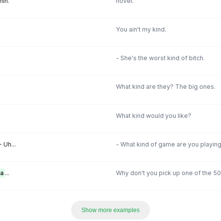
in.
novel.
You ain't my kind.
- She's the worst kind of bitch.
What kind are they? The big ones.
What kind would you like?
 Uh...
- What kind of game are you playin
ta
...
Why don't you pick up one of the 5
Show more examples