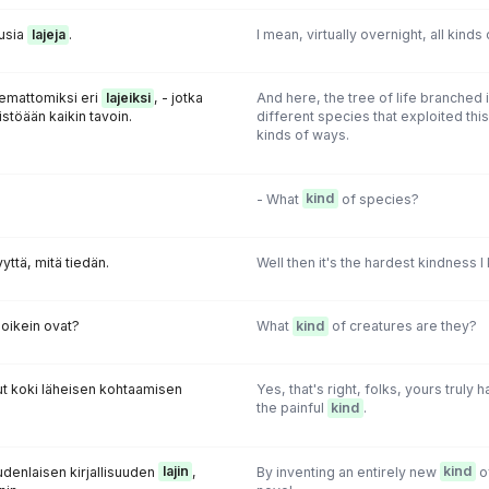
usia
lajeja
.
I mean, virtually overnight, all kind
kemattomiksi eri
lajeiksi
, - jotka
And here, the tree of life branched i
stöään kaikin tavoin.
different species that exploited thi
kinds of ways.
- What
kind
of species?
yttä, mitä tiedän.
Well then it's the hardest kindness I
 oikein ovat?
What
kind
of creatures are they?
anut koki läheisen kohtaamisen
Yes, that's right, folks, yours truly
the painful
kind
.
udenlaisen kirjallisuuden
lajin
,
By inventing an entirely new
kind
of