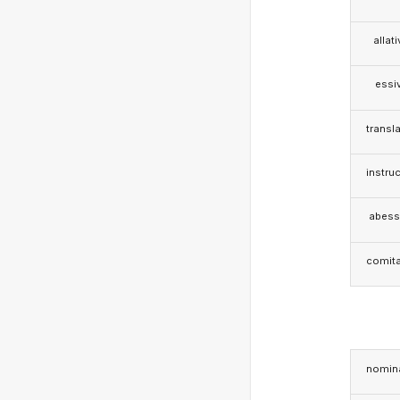
allat
essi
transla
instruc
abess
comita
nomina