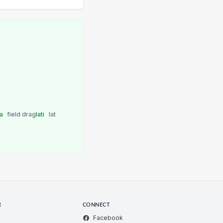
ta
field drag
lati
lat
R
CONNECT
Facebook