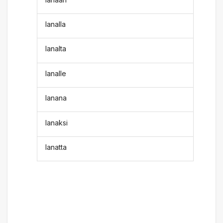
lanalla
lanalta
lanalle
lanana
lanaksi
lanatta