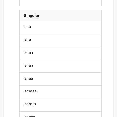
Singular
lana
lana
lanan
lanan
lanaa
lanassa
lanasta
lanaan