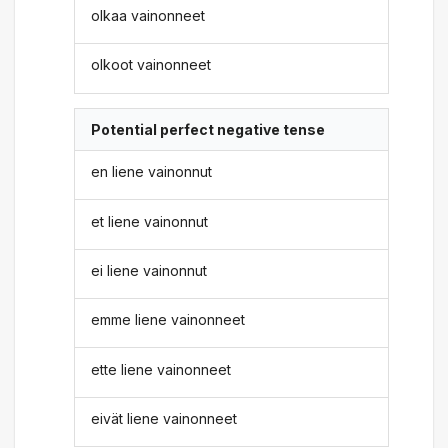
olkaa vainonneet
olkoot vainonneet
Potential perfect negative tense
en liene vainonnut
et liene vainonnut
ei liene vainonnut
emme liene vainonneet
ette liene vainonneet
eivät liene vainonneet