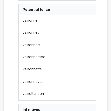
Potential tense
vainonnen
vainonnet
vainonnee
vainonnemme
vainonnette
vainonnevat
vainottaneen
Infinitives