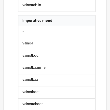
vainottaisiin
Imperative mood
-
vainoa
vainotkoon
vainotkaamme
vainotkaa
vainotkoot
vainottakoon