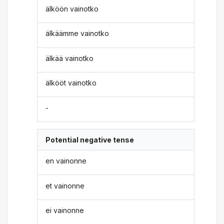
älköön vainotko
älkäämme vainotko
älkää vainotko
älkööt vainotko
-
Potential negative tense
en vainonne
et vainonne
ei vainonne