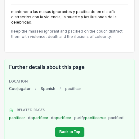
mantener a las masas ignorantes y pacificado en el sofá
distraerlos con la violencia, la muerte y las ilusiones de la
celebridad.
keep the masses ignorant and pacified on the couch distract
them with violence, death and the illusions of celebrity.
Further details about this page
LOCATION
Cooljugator
/
Spanish
/
pacificar
RELATED PAGES
panificar
do
parificar
do
purificar
purify
pacificarse
pacified
Back to Top