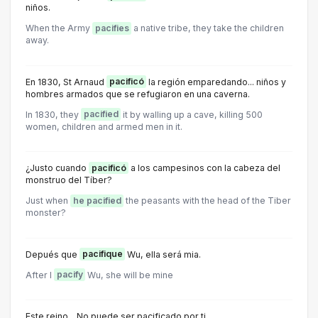
niños.
When the Army
pacifies
a native tribe, they take the children
away.
En 1830, St Arnaud
pacificó
la región emparedando... niños y
hombres armados que se refugiaron en una caverna.
ln 1830, they
pacified
it by walling up a cave, killing 500
women, children and armed men in it.
¿Justo cuando
pacificó
a los campesinos con la cabeza del
monstruo del Tíber?
Just when
he pacified
the peasants with the head of the Tiber
monster?
Depués que
pacifique
Wu, ella será mia.
After I
pacify
Wu, she will be mine
Este reino... No puede ser pacificado por ti.