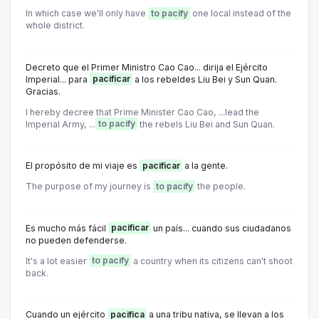
In which case we'll only have
to pacify
one local instead of the
whole district.
Decreto que el Primer Ministro Cao Cao... dirija el Ejército
Imperial... para
pacificar
a los rebeldes Liu Bei y Sun Quan.
Gracias.
I hereby decree that Prime Minister Cao Cao, ...lead the
Imperial Army, ...
to pacify
the rebels Liu Bei and Sun Quan.
El propósito de mi viaje es
pacificar
a la gente.
The purpose of my journey is
to pacify
the people.
Es mucho más fácil
pacificar
un país... cuando sus ciudadanos
no pueden defenderse.
It's a lot easier
to pacify
a country when its citizens can't shoot
back.
Cuando un ejército
pacifica
a una tribu nativa, se llevan a los