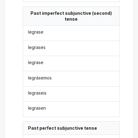
Past imperfect subjunctive (second)
tense
legrase
legrases
legrase
legrásemos
legraseis
legrasen
Past perfect subjunctive tense