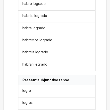
habré legrado
habrás legrado
habrá legrado
habremos legrado
habréis legrado
habrán legrado
Present subjunctive tense
legre
legres