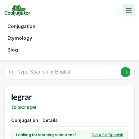
Conjugation
Etymology
Blog
legrar
to scrape
Conjugation
Details
Looking for learning resources?
Get a full Spanish