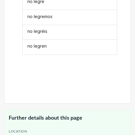
no legre
no legremos
no legréis
no legren
Further details about this page
LOCATION