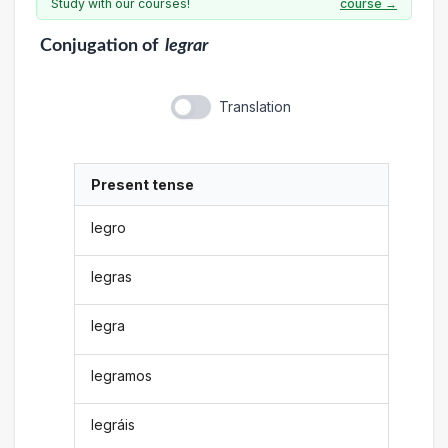
Study with our courses!
course →
Conjugation
of
legrar
Translation
Present tense
legro
legras
legra
legramos
legráis