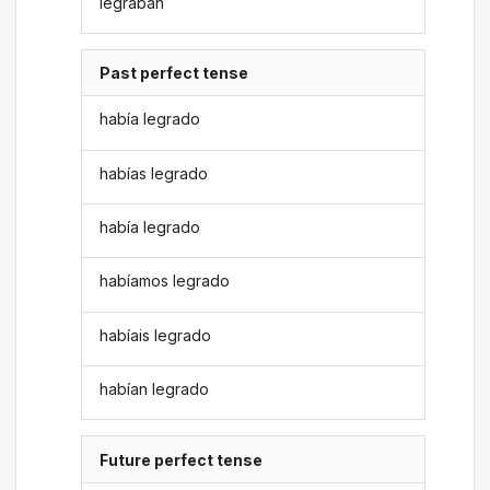
legraban
Past perfect tense
había legrado
habías legrado
había legrado
habíamos legrado
habíais legrado
habían legrado
Future perfect tense