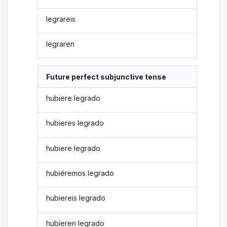
legrareis
legraren
Future perfect subjunctive tense
hubiere legrado
hubieres legrado
hubiere legrado
hubiéremos legrado
hubiereis legrado
hubieren legrado