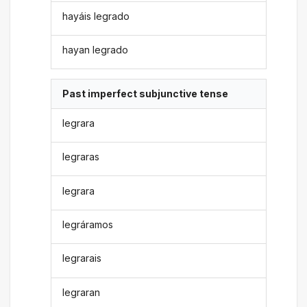
hayáis legrado
hayan legrado
Past imperfect subjunctive tense
legrara
legraras
legrara
legráramos
legrarais
legraran