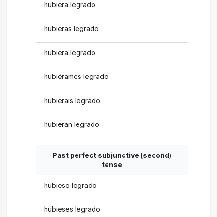
hubiera legrado
hubieras legrado
hubiera legrado
hubiéramos legrado
hubierais legrado
hubieran legrado
Past perfect subjunctive (second)
tense
hubiese legrado
hubieses legrado