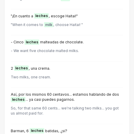
"¡En cuanto a
leches
, escoge Haitai!"
"When it comes to
milk
, choose Haitai! "
- Cinco
leches
malteadas de chocolate.
- We want five chocolate malted milks.
2
leches
, una crema.
Two milks, one cream.
Así, por los mismos 60 centavos... estamos hablando de dos
leches
... ya casi puedes pagarnos.
So, for that same 60 cents... we're talking two milks... you got
us almost paid for.
Barman, 6
leches
batidas, ¿si?