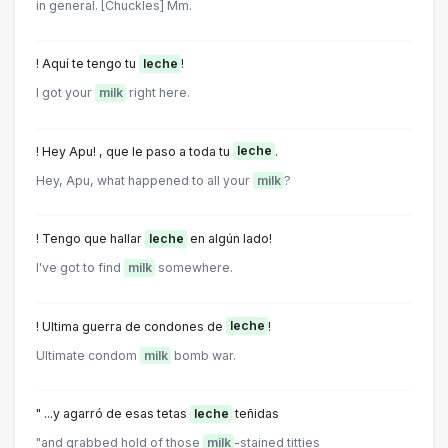
in general. [Chuckles] Mm.
! Aquí te tengo tu
leche
!
I got your
milk
right here.
! Hey Apu! , que le paso a toda tu
leche
.
Hey, Apu, what happened to all your
milk
?
! Tengo que hallar
leche
en algún lado!
I've got to find
milk
somewhere.
! Ultima guerra de condones de
leche
!
Ultimate condom
milk
bomb war.
" ...y agarró de esas tetas
leche
teñidas
"and grabbed hold of those
milk
-stained titties