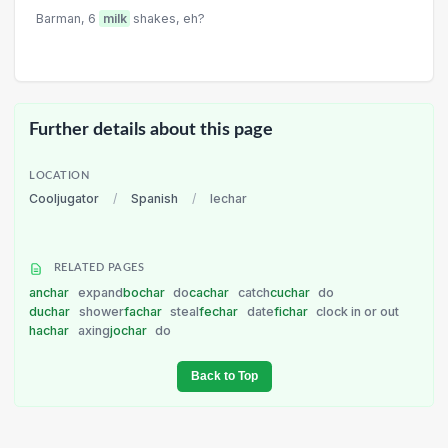
Barman, 6
milk
shakes, eh?
Further details about this page
LOCATION
Cooljugator
/
Spanish
/
lechar
RELATED PAGES
anchar
expand
bochar
do
cachar
catch
cuchar
do
duchar
shower
fachar
steal
fechar
date
fichar
clock in or out
hachar
axing
jochar
do
Back to Top