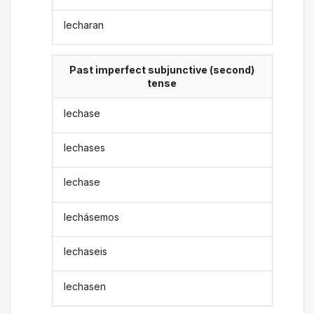
lecharan
Past imperfect subjunctive (second)
tense
lechase
lechases
lechase
lechásemos
lechaseis
lechasen