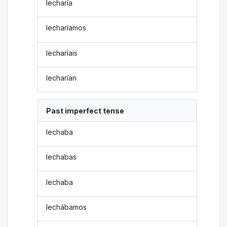
lecharía
lecharíamos
lecharíais
lecharían
Past imperfect tense
lechaba
lechabas
lechaba
lechábamos