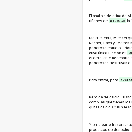
El análisis de orina de M
riñones de
excretar
la 
Me di cuenta, Michael qu
Kenner, Bach y Ledeen n
poderoso estudio jurídic
cuya única función es
e
el defoliante necesario
poderosos destruyan el 
Para entrar, para
excret
Pérdida de calcio Cuan
como las que tienen los l
quitas calcio a tus hueso
Y en la parte trasera, h
productos de desecho.