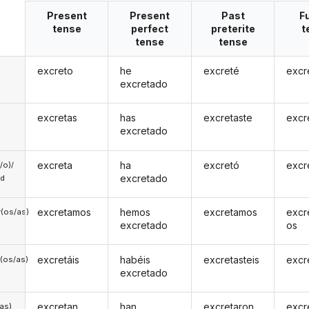
Present
Present
Past
F
tense
perfect
preterite
t
tense
tense
excreto
he
excreté
excr
excretado
excretas
has
excretaste
excr
excretado
excreta
ha
excretó
excr
a/o)/
excretado
ed
excretamos
hemos
excretamos
excr
(os/as)
excretado
os
excretáis
habéis
excretasteis
excr
(os/as)
excretado
excretan
han
excretaron
excr
/as)