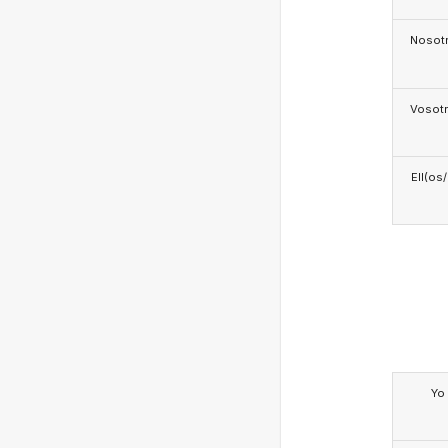
Nosotr
Vosotr
Ell(os
Yo