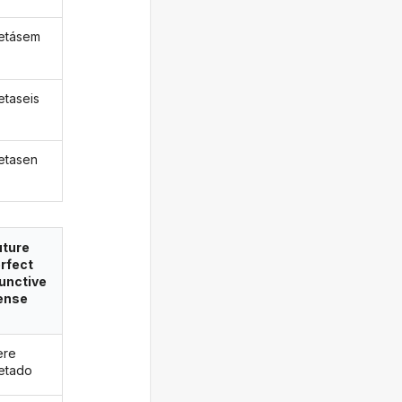
etásem
etaseis
etasen
uture
rfect
unctive
ense
ere
etado