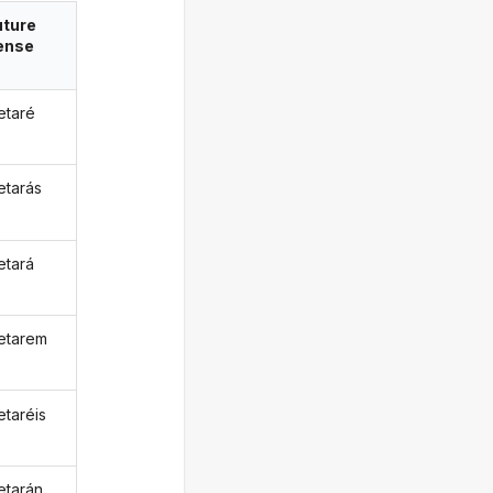
uture
ense
etaré
etarás
etará
etarem
etaréis
etarán