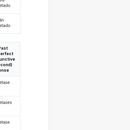
etado
án
etado
Past
erfect
unctive
econd)
ense
etase
etases
etase