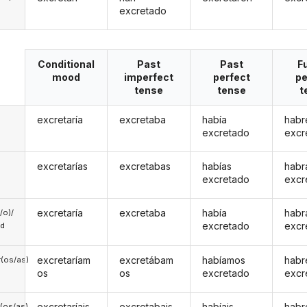
excretado
Conditional
Past
Past
F
mood
imperfect
perfect
pe
tense
tense
t
excretaría
excretaba
había
habr
excretado
excr
excretarías
excretabas
habías
habr
excretado
excr
excretaría
excretaba
había
habr
a/o)/
excretado
excr
ed
excretaríam
excretábam
habíamos
hab
(os/as)
os
os
excretado
excr
excretaríais
excretabais
habíais
habr
(os/as)