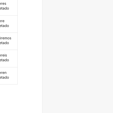
eres
etado
ere
etado
éremos
etado
ereis
etado
eren
etado