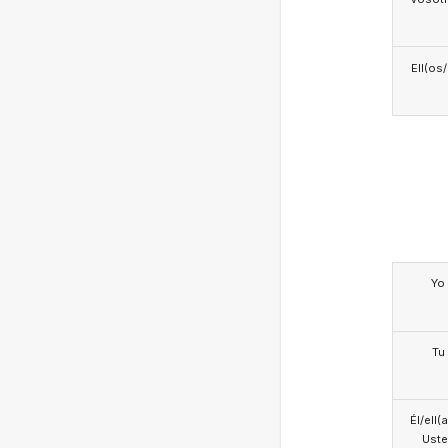
Ell(os
Yo
Tu
Él/ell(
Ust