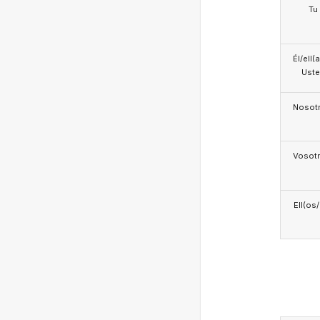
Tu
Él/ell(
Ust
Nosotr
Vosotr
Ell(os