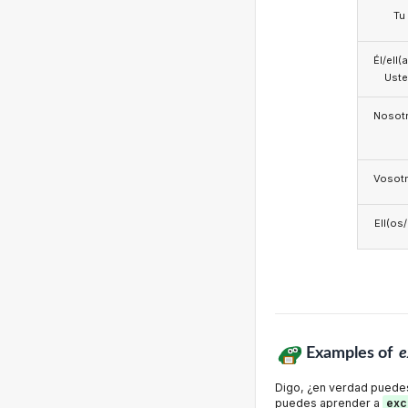
Tu
Él/ell(
Ust
Nosotr
Vosotr
Ell(os
Examples of
e
Digo, ¿en verdad puedes
puedes aprender a
exc