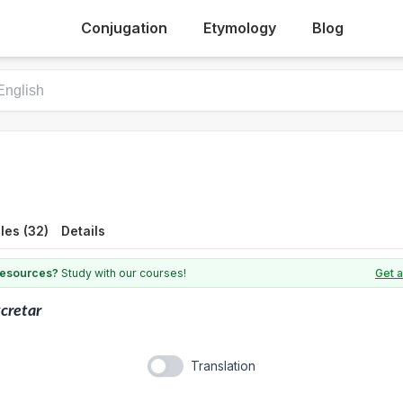
Conjugation
Etymology
Blog
les (32)
Details
 resources?
Study with our courses!
Get a
cretar
Translation