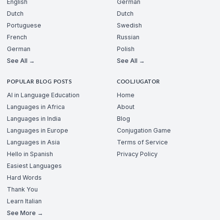
English
German
Dutch
Dutch
Portuguese
Swedish
French
Russian
German
Polish
See All →
See All →
POPULAR BLOG POSTS
COOLJUGATOR
AI in Language Education
Home
Languages in Africa
About
Languages in India
Blog
Languages in Europe
Conjugation Game
Languages in Asia
Terms of Service
Hello in Spanish
Privacy Policy
Easiest Languages
Hard Words
Thank You
Learn Italian
See More →