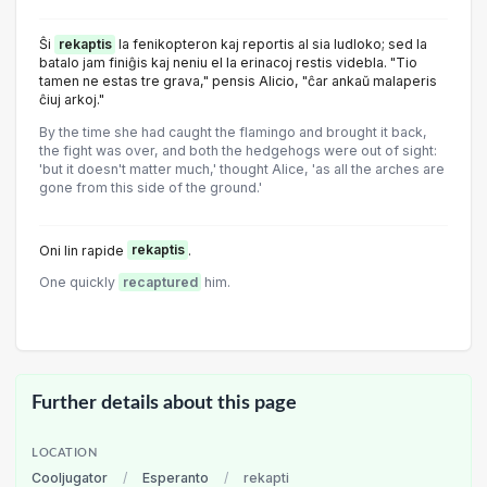
Ŝi
rekaptis
la fenikopteron kaj reportis al sia ludloko; sed la
batalo jam finiĝis kaj neniu el la erinacoj restis videbla. "Tio
tamen ne estas tre grava," pensis Alicio, "ĉar ankaŭ malaperis
ĉiuj arkoj."
By the time she had caught the flamingo and brought it back,
the fight was over, and both the hedgehogs were out of sight:
'but it doesn't matter much,' thought Alice, 'as all the arches are
gone from this side of the ground.'
Oni lin rapide
rekaptis
.
One quickly
recaptured
him.
Further details about this page
LOCATION
Cooljugator
/
Esperanto
/
rekapti