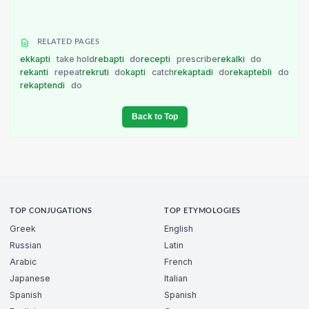
RELATED PAGES
ekkapti
take hold
rebapti
do
recepti
prescribe
rekalki
do
rekanti
repeat
rekruti
do
kapti
catch
rekaptadi
do
rekaptebli
do
rekaptendi
do
Back to Top
TOP CONJUGATIONS
TOP ETYMOLOGIES
Greek
English
Russian
Latin
Arabic
French
Japanese
Italian
Spanish
Spanish