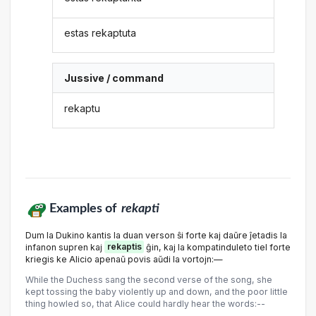
estas rekaptuta
Jussive / command
rekaptu
Examples of
rekapti
Dum la Dukino kantis la duan verson ŝi forte kaj daŭre ĵetadis la
infanon supren kaj
rekaptis
ĝin, kaj la kompatinduleto tiel forte
kriegis ke Alicio apenaŭ povis aŭdi la vortojn:—
While the Duchess sang the second verse of the song, she
kept tossing the baby violently up and down, and the poor little
thing howled so, that Alice could hardly hear the words:--