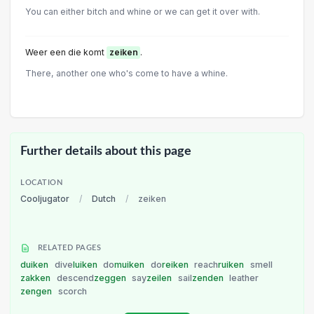
You can either bitch and whine or we can get it over with.
Weer een die komt
zeiken
.
There, another one who's come to have a whine.
Further details about this page
LOCATION
Cooljugator
/
Dutch
/
zeiken
RELATED PAGES
duiken
dive
luiken
do
muiken
do
reiken
reach
ruiken
smell
zakken
descend
zeggen
say
zeilen
sail
zenden
leather
zengen
scorch