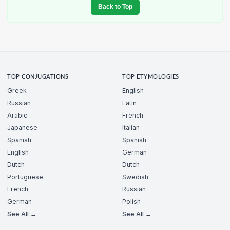
Back to Top
TOP CONJUGATIONS
TOP ETYMOLOGIES
Greek
English
Russian
Latin
Arabic
French
Japanese
Italian
Spanish
Spanish
English
German
Dutch
Dutch
Portuguese
Swedish
French
Russian
German
Polish
See All →
See All →