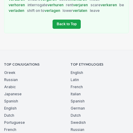
verhoren
interrogate
verhuren
rent
verjaren
scare
verkeren
be
verladen
shift on to
verlagen
lower
verlaten
leave
Back to Top
TOP CONJUGATIONS
TOP ETYMOLOGIES
Greek
English
Russian
Latin
Arabic
French
Japanese
Italian
Spanish
Spanish
English
German
Dutch
Dutch
Portuguese
Swedish
French
Russian