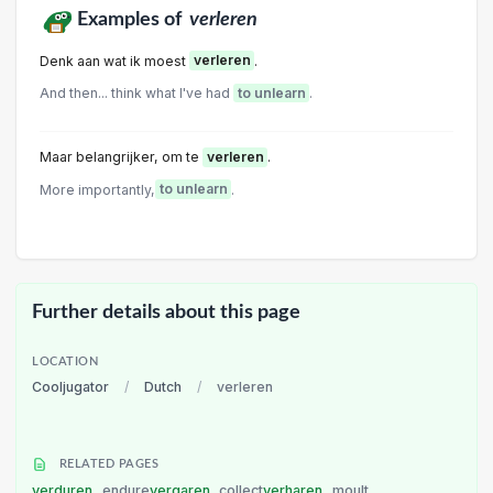
Examples of
verleren
Denk aan wat ik moest
verleren
.
And then... think what I've had
to unlearn
.
Maar belangrijker, om te
verleren
.
More importantly,
to unlearn
.
Further details about this page
LOCATION
Cooljugator
/
Dutch
/
verleren
RELATED PAGES
verduren
endure
vergaren
collect
verharen
moult