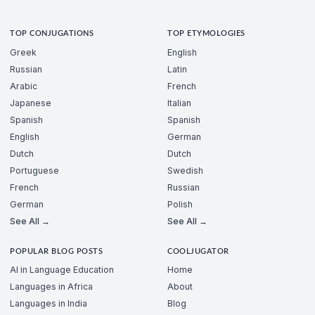
TOP CONJUGATIONS
TOP ETYMOLOGIES
Greek
English
Russian
Latin
Arabic
French
Japanese
Italian
Spanish
Spanish
English
German
Dutch
Dutch
Portuguese
Swedish
French
Russian
German
Polish
See All →
See All →
POPULAR BLOG POSTS
COOLJUGATOR
AI in Language Education
Home
Languages in Africa
About
Languages in India
Blog