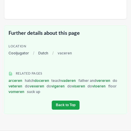
Further details about this page
LOCATION
Cooljugator
/
Dutch
/
vaceren
RELATED PAGES
arceren
hatch
doceren
teach
vaderen
father and
vereren
do
veteren
do
vexeren
do
vigeren
do
viseren
do
vloeren
floor
vomeren
suck up
Back to Top