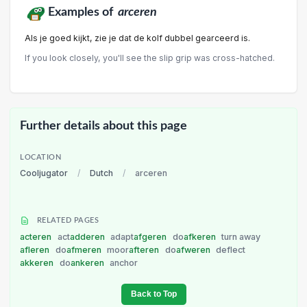
Examples of
arceren
Als je goed kijkt, zie je dat de kolf dubbel gearceerd is.
If you look closely, you'll see the slip grip was cross-hatched.
Further details about this page
LOCATION
Cooljugator
/
Dutch
/
arceren
RELATED PAGES
acteren
act
adderen
adapt
afgeren
do
afkeren
turn away
afleren
do
afmeren
moor
afteren
do
afweren
deflect
akkeren
do
ankeren
anchor
Back to Top