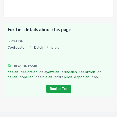
Further details about this page
LOCATION
Cooljugator
/
Dutch
/
pralen
RELATED PAGES
dealen
deal
dralen
delay
dwalen
err
healen
heal
kralen
do
peilen
do
pellen
peel
pielen
fiddle
pillen
do
poolen
pool
Back to Top