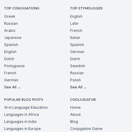
TOP CONJUGATIONS
TOP ETYMOLOGIES
Greek
English
Russian
Latin
Arabic
French
Japanese
Italian
Spanish
Spanish
English
German
Dutch
Dutch
Portuguese
Swedish
French
Russian
German
Polish
See All →
See All →
POPULAR BLOG POSTS
COOLJUGATOR
AI in Language Education
Home
Languages in Africa
About
Languages in India
Blog
Languages in Europe
Conjugation Game