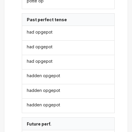
potte op
Past perfect tense
had opgepot
had opgepot
had opgepot
hadden opgepot
hadden opgepot
hadden opgepot
Future perf.