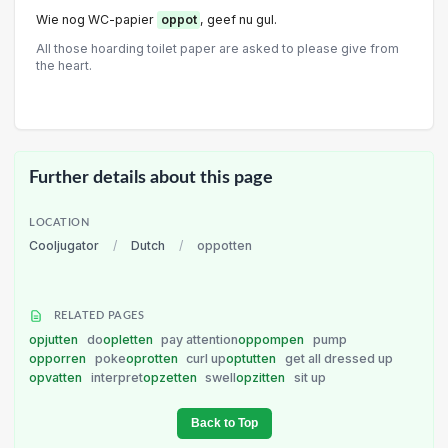
Wie nog WC-papier
oppot
, geef nu gul.
All those hoarding toilet paper are asked to please give from
the heart.
Further details about this page
LOCATION
Cooljugator
/
Dutch
/
oppotten
RELATED PAGES
opjutten
do
opletten
pay attention
oppompen
pump
opporren
poke
oprotten
curl up
optutten
get all dressed up
opvatten
interpret
opzetten
swell
opzitten
sit up
Back to Top