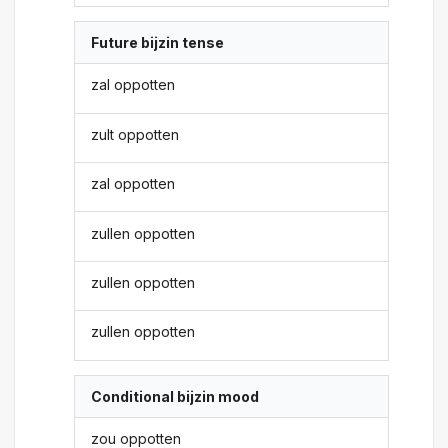
Future bijzin tense
zal oppotten
zult oppotten
zal oppotten
zullen oppotten
zullen oppotten
zullen oppotten
Conditional bijzin mood
zou oppotten