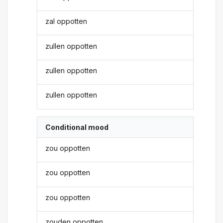
zal oppotten
zullen oppotten
zullen oppotten
zullen oppotten
Conditional mood
zou oppotten
zou oppotten
zou oppotten
zouden oppotten