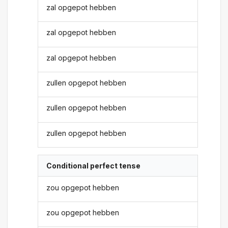
zal opgepot hebben
zal opgepot hebben
zal opgepot hebben
zullen opgepot hebben
zullen opgepot hebben
zullen opgepot hebben
Conditional perfect tense
zou opgepot hebben
zou opgepot hebben