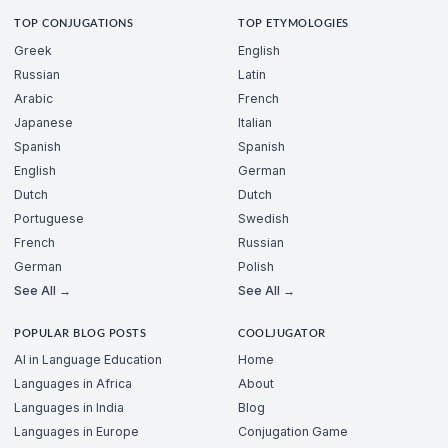
TOP CONJUGATIONS
TOP ETYMOLOGIES
Greek
English
Russian
Latin
Arabic
French
Japanese
Italian
Spanish
Spanish
English
German
Dutch
Dutch
Portuguese
Swedish
French
Russian
German
Polish
See All →
See All →
POPULAR BLOG POSTS
COOLJUGATOR
AI in Language Education
Home
Languages in Africa
About
Languages in India
Blog
Languages in Europe
Conjugation Game