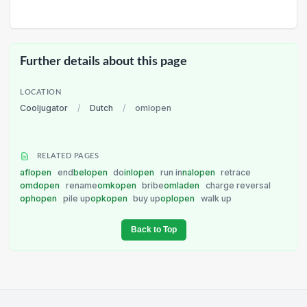
Further details about this page
LOCATION
Cooljugator
/
Dutch
/
omlopen
RELATED PAGES
aflopen
end
belopen
do
inlopen
run in
nalopen
retrace
omdopen
rename
omkopen
bribe
omladen
charge reversal
ophopen
pile up
opkopen
buy up
oplopen
walk up
Back to Top