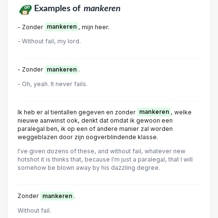
Examples of
mankeren
- Zonder
mankeren
, mijn heer.
- Without fail, my lord.
- Zonder
mankeren
.
- Oh, yeah. It never fails.
Ik heb er al tientallen gegeven en zonder
mankeren
, welke
nieuwe aanwinst ook, denkt dat omdat ik gewoon een
paralegal ben, ik op een of andere manier zal worden
weggeblazen door zijn oogverblindende klasse.
I've given dozens of these, and without fail, whatever new
hotshot it is thinks that, because I'm just a paralegal, that I will
somehow be blown away by his dazzling degree.
Zonder
mankeren
.
Without fail.