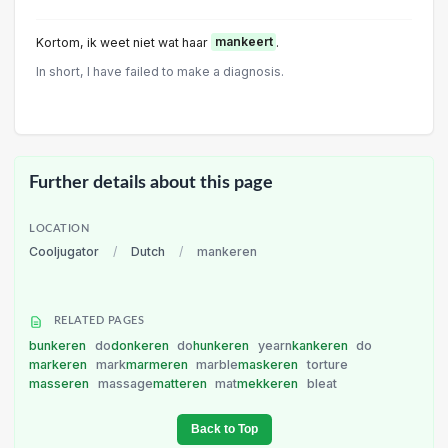
Kortom, ik weet niet wat haar
mankeert
.
In short, I have failed to make a diagnosis.
Further details about this page
LOCATION
Cooljugator
/
Dutch
/
mankeren
RELATED PAGES
bunkeren
do
donkeren
do
hunkeren
yearn
kankeren
do
markeren
mark
marmeren
marble
maskeren
torture
masseren
massage
matteren
mat
mekkeren
bleat
Back to Top