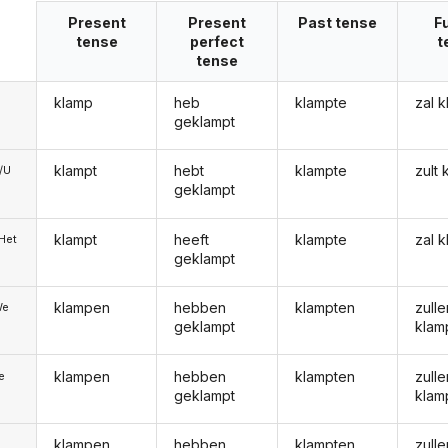
Present
Present
Past tense
F
tense
perfect
t
tense
klamp
heb
klampte
zal 
geklampt
klampt
hebt
klampte
zult
e/U
geklampt
klampt
heeft
klampte
zal 
/Het
geklampt
klampen
hebben
klampten
zulle
We
geklampt
klam
klampen
hebben
klampten
zulle
ie
geklampt
klam
klampen
hebben
klampten
zulle