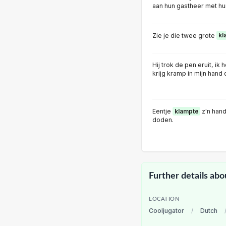
aan hun gastheer met hu
Zie je die twee grote
kl
Hij trok de pen eruit, ik 
krijg kramp in mijn hand
Eentje
klampte
z'n hand
doden.
Further details abo
LOCATION
Cooljugator
/
Dutch