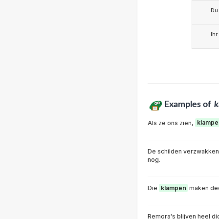
Du
Ihr
Examples of
k
Als ze ons zien,
klampe
De schilden verzwakke
nog.
Die
klampen
maken dee
Remora's blijven heel di