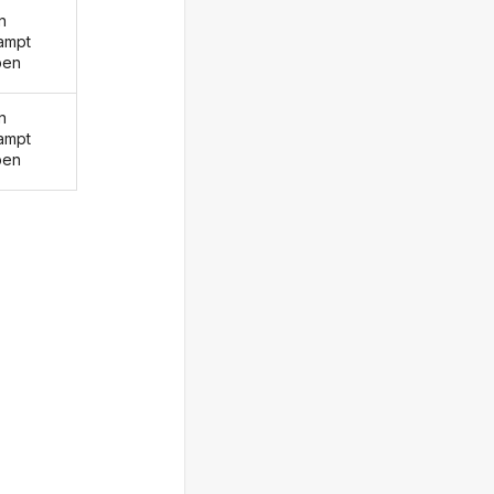
n
ampt
ben
n
ampt
ben