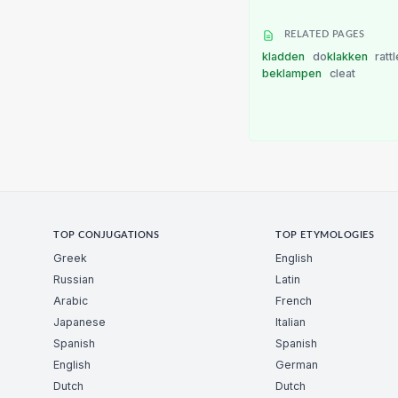
RELATED PAGES
kladden
do
klakken
ratt
beklampen
cleat
TOP CONJUGATIONS
TOP ETYMOLOGIES
Greek
English
Russian
Latin
Arabic
French
Japanese
Italian
Spanish
Spanish
English
German
Dutch
Dutch