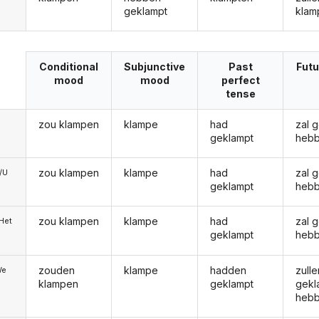
geklampt
klam
Conditional
Subjunctive
Past
Futu
mood
mood
perfect
tense
zou klampen
klampe
had
zal 
geklampt
heb
zou klampen
klampe
had
zal 
e/U
geklampt
heb
zou klampen
klampe
had
zal 
/Het
geklampt
heb
zouden
klampe
hadden
zulle
We
klampen
geklampt
gekl
heb