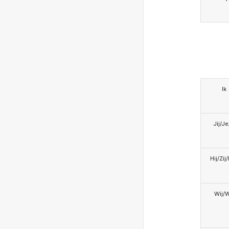
Ik
Jij/J
Hij/Zij
Wij/