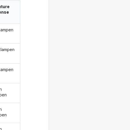
uture
ense
klampen
 klampen
klampen
n
pen
n
pen
n