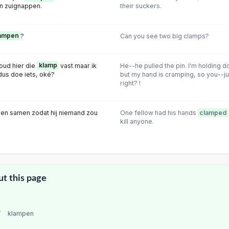
n zuignappen.
their suckers.
ampen
?
Can you see two big clamps?
houd hier die
klamp
vast maar ik
He--he pulled the pin. I'm holding d
 dus doe iets, oké?
but my hand is cramping, so you--ju
right? !
en samen zodat hij niemand zou
One fellow had his hands
clamped
kill anyone.
ut this page
/
klampen