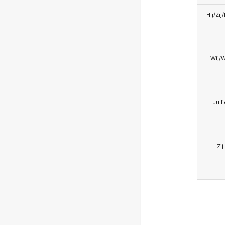
Hij/Zij
Wij/
Jull
Zij