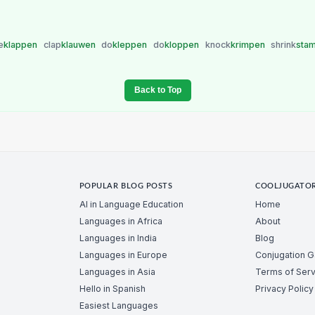
le
klappen
clap
klauwen
do
kleppen
do
kloppen
knock
krimpen
shrink
sta
Back to Top
POPULAR BLOG POSTS
COOLJUGATO
AI in Language Education
Home
Languages in Africa
About
Languages in India
Blog
Languages in Europe
Conjugation 
Languages in Asia
Terms of Serv
Hello in Spanish
Privacy Policy
Easiest Languages