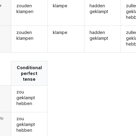
zouden
klampe
hadden
zulle
ie
klampen
geklampt
gekl
heb
zouden
klampe
hadden
zulle
klampen
geklampt
gekl
heb
Conditional
perfect
tense
zou
geklampt
hebben
zou
e/U
geklampt
hebben