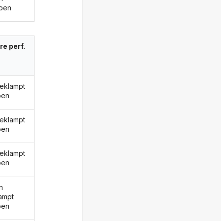
pen
re perf.
geklampt
ben
geklampt
ben
geklampt
ben
n
ampt
ben