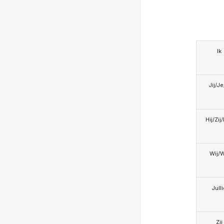
Ik
Jij/J
Hij/Zij
Wij/
Jull
Zij