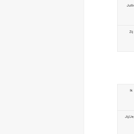
Jull
Zij
Ik
Jij/J