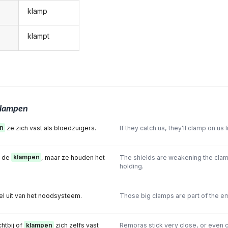
klamp
klampt
lampen
n
ze zich vast als bloedzuigers.
If they catch us, they'll clamp on us 
n de
klampen
, maar ze houden het
The shields are weakening the clamps
holding.
l uit van het noodsysteem.
Those big clamps are part of the 
chtbij of
klampen
zich zelfs vast
Remoras stick very close, or even c