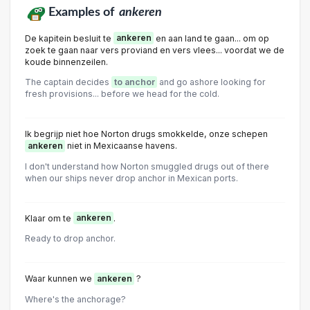
Examples of
ankeren
De kapitein besluit te
ankeren
en aan land te gaan... om op
zoek te gaan naar vers proviand en vers vlees... voordat we de
koude binnenzeilen.
The captain decides
to anchor
and go ashore looking for
fresh provisions... before we head for the cold.
Ik begrijp niet hoe Norton drugs smokkelde, onze schepen
ankeren
niet in Mexicaanse havens.
I don't understand how Norton smuggled drugs out of there
when our ships never drop anchor in Mexican ports.
Klaar om te
ankeren
.
Ready to drop anchor.
Waar kunnen we
ankeren
?
Where's the anchorage?