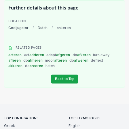
Further details about this page
LOCATION
Cooljugator
/
Dutch
/
ankeren
RELATED PAGES
acteren
act
adderen
adapt
afgeren
do
afkeren
turn away
afleren
do
afmeren
moor
afteren
do
afweren
deflect
akkeren
do
arceren
hatch
Back to Top
TOP CONJUGATIONS
TOP ETYMOLOGIES
Greek
English