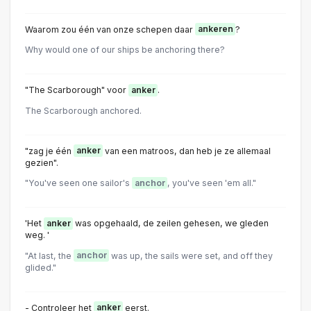
Waarom zou één van onze schepen daar
ankeren
?
Why would one of our ships be anchoring there?
"The Scarborough" voor
anker
.
The Scarborough anchored.
"zag je één
anker
van een matroos, dan heb je ze allemaal
gezien".
"You've seen one sailor's
anchor
, you've seen 'em all."
'Het
anker
was opgehaald, de zeilen gehesen, we gleden
weg. '
"At last, the
anchor
was up, the sails were set, and off they
glided."
- Controleer het
anker
eerst.