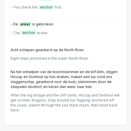
- You check the
anchor
first.
- De
anker
is gebroken.
- The
anchor
broke.
Acht schepen geankerd op de North River.
Eight ships anchored in the lower North River.
Na het ontwijken van de boomstammen en de klif klim, stijgen
Hiccup en Snotlout op hun draken, maken een lus rond ons
vlaggenschip, geankerd voor de kust, slalommen door de
zeepalen doolhof, en keren dan weer naar hier.
After the log dodge and the cliff climb, Hiccup and Snotlout will
get on their dragons, loop around our flagship anchored off
the coast, slalom through the sea stack maze, then head back
here.